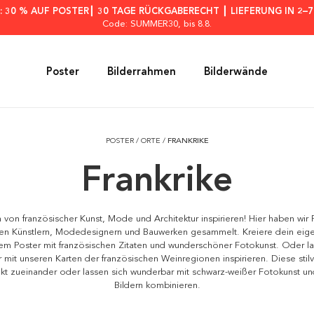
: 30 % AUF POSTER┃ 30 TAGE RÜCKGABERECHT ┃ LIEFERUNG IN 2–
Code: SUMMER30
, bis 8.8.
Poster
Bilderrahmen
Bilderwände
POSTER
/
ORTE
/
FRANKRIKE
Frankrike
 von französischer Kunst, Mode und Architektur inspirieren! Hier haben wir
hen Künstlern, Modedesignern und Bauwerken gesammelt. Kreiere dein eige
nem Poster mit französischen Zitaten und wunderschöner Fotokunst. Oder l
r mit unseren Karten der französischen Weinregionen inspirieren. Diese stil
kt zueinander oder lassen sich wunderbar mit schwarz-weißer Fotokunst und
Bildern kombinieren.