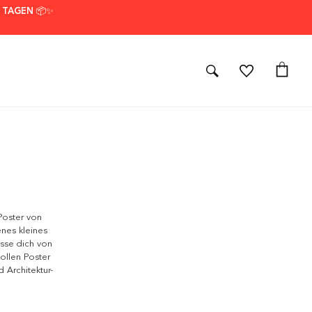
7 TAGEN 📦✨
 Poster von
nes kleines
asse dich von
vollen Poster
 Architektur-