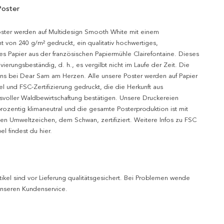
Poster
oster werden auf Multidesign Smooth White mit einem
t von 240 g/m² gedruckt, ein qualitativ hochwertiges,
es Papier aus der französischen Papiermühle Clairefontaine. Dieses
hivierungsbeständig, d. h., es vergilbt nicht im Laufe der Zeit. Die
uns bei Dear Sam am Herzen. Alle unsere Poster werden auf Papier
l und FSC-Zertifizierung gedruckt, die die Herkunft aus
svoller Waldbewirtschaftung bestätigen. Unsere Druckereien
prozentig klimaneutral und die gesamte Posterproduktion ist mit
n Umweltzeichen, dem Schwan, zertifiziert. Weitere Infos zu FSC
l findest du hier.
tikel sind vor Lieferung qualitätsgesichert. Bei Problemen wende
 unseren Kundenservice.