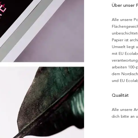
Über unser 
Alle unsere P
Flächengewich
unbeschichtet
Papier ist arc
Umwelt liegt 
mit EU Ecolabe
verantwortung
arbeiten 100-
dem Nordische
und EU Ecolabe
Qualität
Alle unsere Ar
dich bitte an