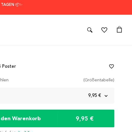
7 TAGEN 📦✨
 Poster
favorite_border
hlen
(Größentabelle)
m
9,95 €
9,95 €
n den Warenkorb