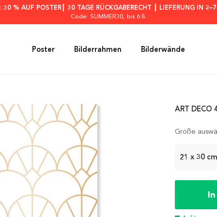
: 30 % AUF POSTER┃ 30 TAGE RÜCKGABERECHT ┃ LIEFERUNG IN 2–
Code: SUMMER30
, bis 6.8.
Poster
Bilderrahmen
Bilderwände
ART DECO 4
Größe auswä
21 x 30 c
I