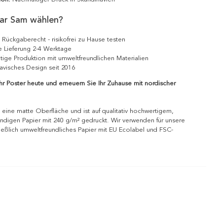
ar Sam wählen?
 Rückgaberecht - risikofrei zu Hause testen
e Lieferung 2-4 Werktage
tige Produktion mit umweltfreundlichen Materialien
avisches Design seit 2016
Ihr Poster heute und erneuern Sie Ihr Zuhause mit nordischer
 eine matte Oberfläche und ist auf qualitativ hochwertigem,
ndigen Papier mit 240 g/m² gedruckt. Wir verwenden für unsere
ießlich umweltfreundliches Papier mit EU Ecolabel und FSC-