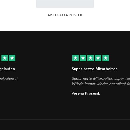
ART DECO 4 POSTER
star
star
star
star
star
star
star
 gelaufen
Super nette Mitarbeiter
elaufen! :)
Super nette Mitarbeiter, super tol
Würde immer wieder bestellen! 
Verena Prosenik