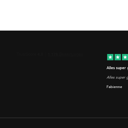
star
star
star
Alles super
Alles super g
Fabienne