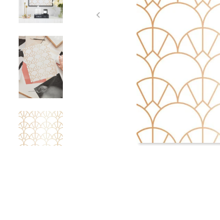
Item
1
of
4