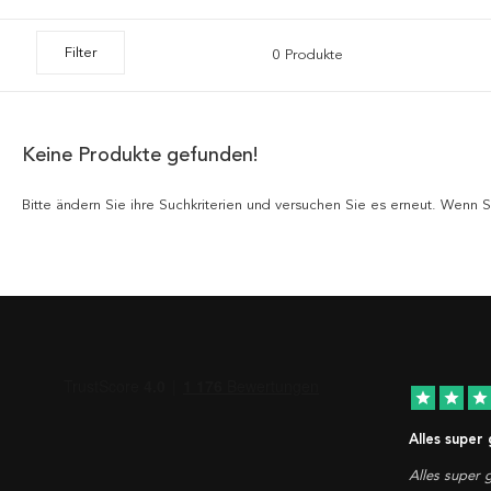
Filter
0 Produkte
Keine Produkte gefunden!
Bitte ändern Sie ihre Suchkriterien und versuchen Sie es erneut. Wenn
star
star
star
Alles super
Alles super g