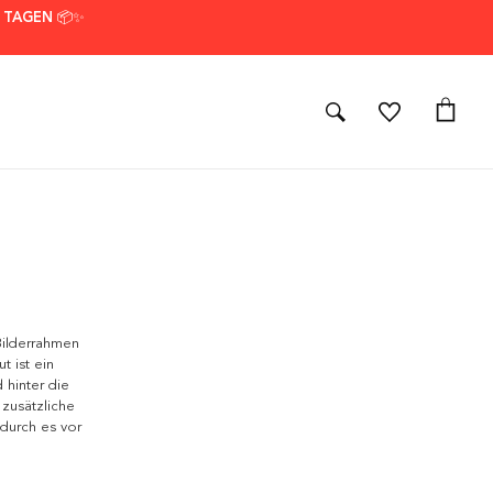
7 TAGEN 📦✨
Bilderrahmen
t ist ein
 hinter die
zusätzliche
durch es vor