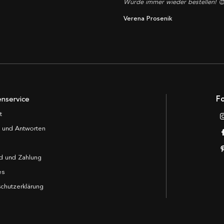
Würde immer wieder bestellen! 
Verena Prosenik
nservice
Fo
t
 und Antworten
d und Zahlung
es
chutzerklärung