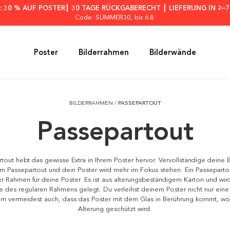
: 30 % AUF POSTER┃ 30 TAGE RÜCKGABERECHT ┃ LIEFERUNG IN 2–
Code: SUMMER30
, bis 6.8.
Poster
Bilderrahmen
Bilderwände
BILDERRAHMEN
/
PASSEPARTOUT
Passepartout
rtout hebt das gewisse Extra in Ihrem Poster hervor. Vervollständige deine 
m Passepartout und dein Poster wird mehr im Fokus stehen. Ein Passepartou
er Rahmen für deine Poster. Es ist aus alterungsbeständigem Karton und wird
e des regulären Rahmens gelegt. Du verleihst deinem Poster nicht nur eine 
ern vermeidest auch, dass das Poster mit dem Glas in Berührung kommt, wo
Alterung geschützt wird.