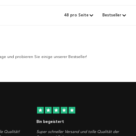
ge und probieren Sie einige unserer Bestseller!
star
star
star
star
star
Bin begeistert
le Qualität!
Super schneller Versand und tolle Qualität der