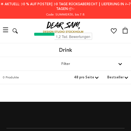
🌟 AKTUELL: 30 % AUF POSTER┃ 30 TAGE RÜCKGABERECHT ┃ LIEFERUNG IN 2–7
TAGEN 📦✨
Code: SUMMER30
, bis 7.8.
Drink
Filter
0 Produkte