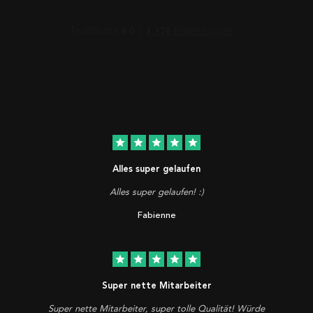
star
star
star
star
star
Alles super gelaufen
Alles super gelaufen! :)
Fabienne
star
star
star
star
star
Super nette Mitarbeiter
Super nette Mitarbeiter, super tolle Qualität! Würde