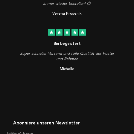
immer wieder bestellen! 😍
Verena Prosenik
star
star
star
star
star
Bin begeistert
Super schneller Versand und tolle Qualität der Poster
und Rahmen
Michelle
Abonniere unseren Newsletter
E-Mail-Adresse