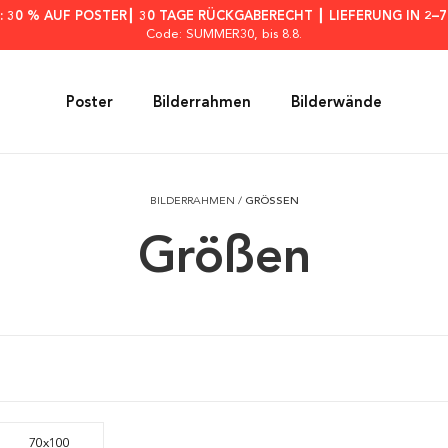
: 30 % AUF POSTER┃ 30 TAGE RÜCKGABERECHT ┃ LIEFERUNG IN 2–
Code: SUMMER30
, bis 8.8.
Poster
Bilderrahmen
Bilderwände
BILDERRAHMEN
/
GRÖSSEN
Größen
70x100