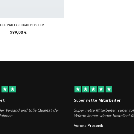
FEE PARTY-30X40 POSTER
299,00 €
star
star
star
star
star
star
star
ert
Super nette Mitarbeiter
ler Versand und tolle Qualität der
Super nette Mitarbeiter, super tol
 Rahmen
Würde immer wieder bestellen! 
Verena Prosenik