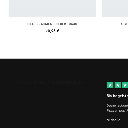
BILDERRAHMEN - SILBER 30X40
COF
20,95 €
star
star
star
Bin begeist
Super schnel
Poster und
Michelle