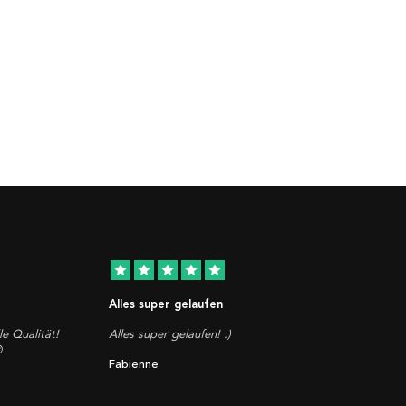
star
star
star
star
star
Alles super gelaufen
le Qualität!
Alles super gelaufen! :)

Fabienne