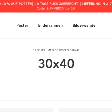
: 30 % AUF POSTER┃ 30 TAGE RÜCKGABERECHT ┃ LIEFERUNG IN 2–
Code: SUMMER30
, bis 6.8.
Poster
Bilderrahmen
Bilderwände
BILDERRAHMEN
/
GRÖSSEN
/
30X40
30x40