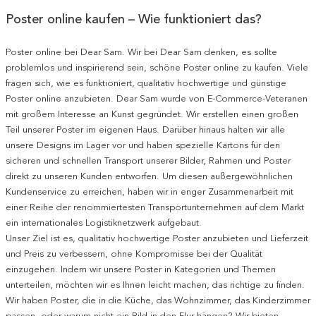
Poster online kaufen – Wie funktioniert das?
Poster online bei Dear Sam. Wir bei Dear Sam denken, es sollte
problemlos und inspirierend sein, schöne Poster online zu kaufen. Viele
fragen sich, wie es funktioniert, qualitativ hochwertige und günstige
Poster online anzubieten. Dear Sam wurde von E-Commerce-Veteranen
mit großem Interesse an Kunst gegründet. Wir erstellen einen großen
Teil unserer Poster im eigenen Haus. Darüber hinaus halten wir alle
unsere Designs im Lager vor und haben spezielle Kartons für den
sicheren und schnellen Transport unserer Bilder, Rahmen und Poster
direkt zu unseren Kunden entworfen. Um diesen außergewöhnlichen
Kundenservice zu erreichen, haben wir in enger Zusammenarbeit mit
einer Reihe der renommiertesten Transportunternehmen auf dem Markt
ein internationales Logistiknetzwerk aufgebaut.
Unser Ziel ist es, qualitativ hochwertige Poster anzubieten und Lieferzeit
und Preis zu verbessern, ohne Kompromisse bei der Qualität
einzugehen. Indem wir unsere Poster in Kategorien und Themen
unterteilen, möchten wir es Ihnen leicht machen, das richtige zu finden.
Wir haben Poster, die in die Küche, das Wohnzimmer, das Kinderzimmer
passen, oder warum nicht ein Bild in den Flur hängen? Wir bieten