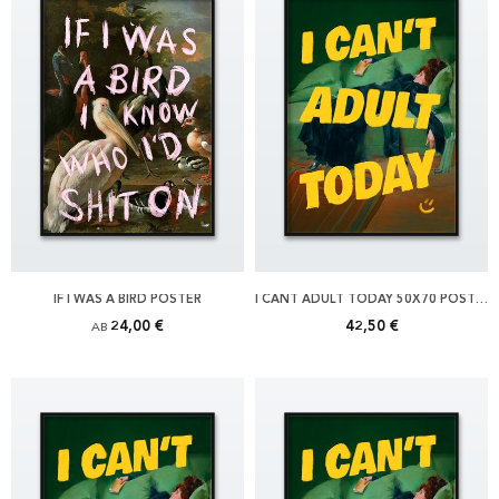
IF I WAS A BIRD POSTER
I CANT ADULT TODAY 50X70 POSTER
24,00 €
42,50 €
AB