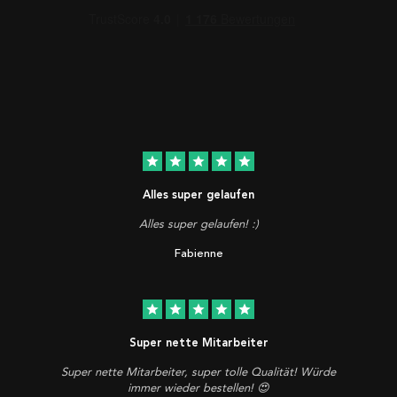
star
star
star
star
star
Alles super gelaufen
Alles super gelaufen! :)
Fabienne
star
star
star
star
star
Super nette Mitarbeiter
Super nette Mitarbeiter, super tolle Qualität! Würde
immer wieder bestellen! 😍