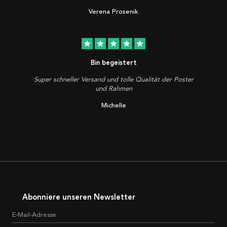
Verena Prosenik
star
star
star
star
star
Bin begeistert
Super schneller Versand und tolle Qualität der Poster
und Rahmen
Michelle
Abonniere unseren Newsletter
E-Mail-Adresse