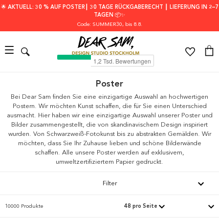
🌟 AKTUELL: 30 % AUF POSTER┃ 30 TAGE RÜCKGABERECHT ┃ LIEFERUNG IN 2–7
TAGEN 📦✨
Code: SUMMER30
, bis 8.8.
Poster
Bei Dear Sam finden Sie eine einzigartige Auswahl an hochwertigen
Postern. Wir möchten Kunst schaffen, die für Sie einen Unterschied
ausmacht. Hier haben wir eine einzigartige Auswahl unserer Poster und
Bilder zusammengestellt, die von skandinavischem Design inspiriert
wurden. Von Schwarzweiß-Fotokunst bis zu abstrakten Gemälden. Wir
möchten, dass Sie Ihr Zuhause lieben und schöne Bilderwände
schaffen. Alle unsere Poster werden auf exklusivem,
umweltzertifiziertem Papier gedruckt.
Filter
10000 Produkte