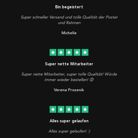
Bin begeistert
Super schneller Versand und tolle Qualität der Poster
und Rahmen
Michelle
star
star
star
star
star
Super nette Mitarbeiter
Super nette Mitarbeiter, super tolle Qualität! Würde
immer wieder bestellen! 😍
Verena Prosenik
star
star
star
star
star
Alles super gelaufen
Alles super gelaufen! :)