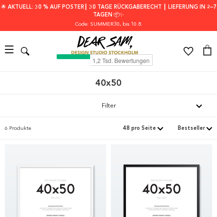
🌟 AKTUELL: 30 % AUF POSTER┃ 30 TAGE RÜCKGABERECHT ┃ LIEFERUNG IN 2–7
TAGEN 📦✨
Code: SUMMER30
, bis 10.8.
40x50
Filter
6 Produkte