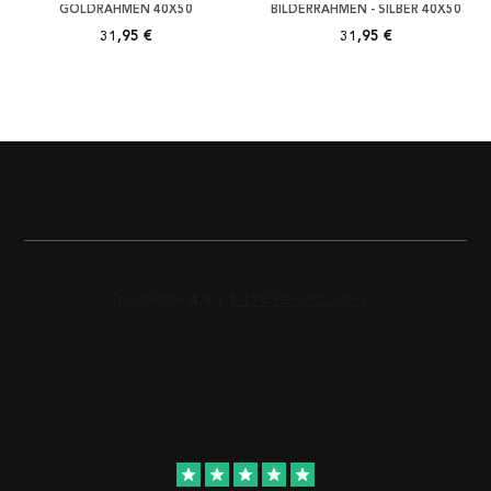
GOLDRAHMEN 40X50
BILDERRAHMEN - SILBER 40X50
31,95 €
31,95 €
star
star
star
star
star