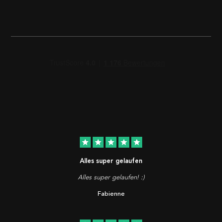
star
star
star
star
star
Alles super gelaufen
Alles super gelaufen! :)
Fabienne