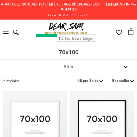
🌟 AKTUELL: 30 % AUF POSTER┃ 30 TAGE RÜCKGABERECHT ┃ LIEFERUNG IN 2–7
TAGEN 📦✨
Code: SUMMER30
, bis 7.8.
70x100
Filter
9 Produkte