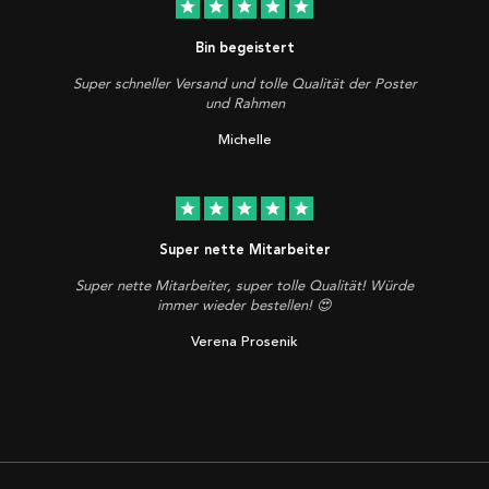
star
star
star
star
star
Bin begeistert
Super schneller Versand und tolle Qualität der Poster
und Rahmen
Michelle
star
star
star
star
star
Super nette Mitarbeiter
Super nette Mitarbeiter, super tolle Qualität! Würde
immer wieder bestellen! 😍
Verena Prosenik