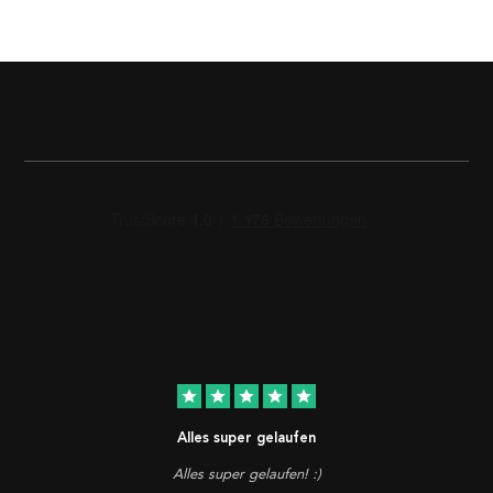
star
star
star
star
star
Alles super gelaufen
Alles super gelaufen! :)