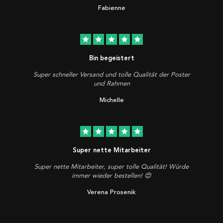
Fabienne
star
star
star
star
star
Bin begeistert
Super schneller Versand und tolle Qualität der Poster
und Rahmen
Michelle
star
star
star
star
star
Super nette Mitarbeiter
Super nette Mitarbeiter, super tolle Qualität! Würde
immer wieder bestellen! 😍
Verena Prosenik