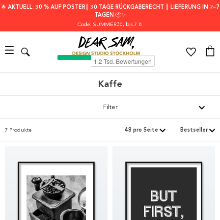
🌟 AKTUELL: 30 % AUF POSTER┃ 30 TAGE RÜCKGABERECHT ┃ LIEFERUNG IN 2–7
TAGEN 📦✨
Code: SUMMER30
, bis 7.8.
Kaffe
Filter
7 Produkte