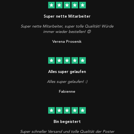
star
star
star
star
star
Super nette Mitarbeiter
Super nette Mitarbeiter, super tolle Qualität! Würde
immer wieder bestellen! 😍
Verena Prosenik
star
star
star
star
star
Alles super gelaufen
Alles super gelaufen! :)
Fabienne
star
star
star
star
star
Bin begeistert
Super schneller Versand und tolle Qualität der Poster