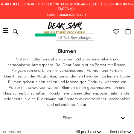
🌟 AKTUELL: 30 % AUF POSTER┃ 30 TAGE RÜCKGABERECHT ┃ LIEFERUNG IN 2–7
TAGEN 📦✨
Code: SUMMER30
, bis 9.8.
Blumen
Poster mit Blumen geben deinem Zuhause eine ruhige und
harmonische Atmosphäre. Bei Dear Sam gibt es Poster mit Rosen,
Pfingstrosen und Lilien – in verschiedenen Formen und Farben.
Damit hast du die Möglichkei, genau deinen Favoriten zu finden. Bunte
Blumen geben einen hellen und lebendigen Eindruck, während ein
Poster mit schwarzen-weißen Blumen einen geschmackvollen und
klassischen Stil schafften. Kombiniere unsere Blumenposter miteinander
oder erstelle eine Bilderwand mit Postern wunderschöner Landschaften
und unberührter Natur.
Filter
65 Produkte