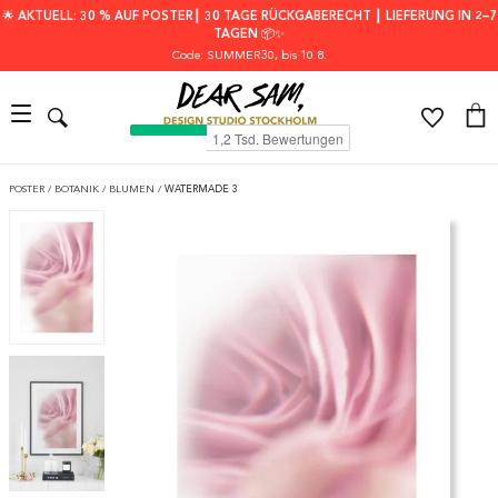
🌟 AKTUELL: 30 % AUF POSTER┃ 30 TAGE RÜCKGABERECHT ┃ LIEFERUNG IN 2–7
TAGEN 📦✨
Code: SUMMER30
, bis 10.8.
POSTER
/
BOTANIK
/
BLUMEN
/
WATERMADE 3