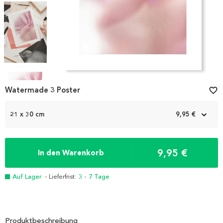
Item
1
Watermade 3 Poster
favorite_border
of
4
21 x 30 cm
9,95 €
9,95 €
In den Warenkorb
Auf Lager
- Lieferfrist:
3 - 7 Tage
Produktbeschreibung