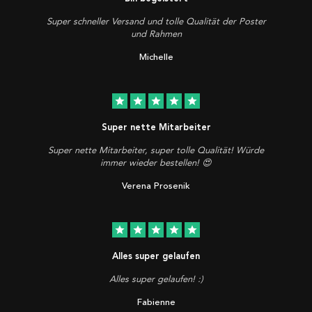
Super schneller Versand und tolle Qualität der Poster
und Rahmen
Michelle
star
star
star
star
star
Super nette Mitarbeiter
Super nette Mitarbeiter, super tolle Qualität! Würde
immer wieder bestellen! 😍
Verena Prosenik
star
star
star
star
star
Alles super gelaufen
Alles super gelaufen! :)
Fabienne