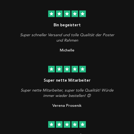
star
star
star
star
star
Bin begeistert
Super schneller Versand und tolle Qualität der Poster
und Rahmen
Michelle
star
star
star
star
star
Super nette Mitarbeiter
Super nette Mitarbeiter, super tolle Qualität! Würde
immer wieder bestellen! 😍
Verena Prosenik
star
star
star
star
star