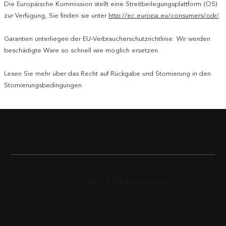
Die Europäische Kommission stellt eine Streitbeilegungsplattform (OS)
zur Verfügung, Sie finden sie unter
http://ec.europa.eu/consumers/odr/
.
Garantien unterliegen der EU-Verbraucherschutzrichtlinie. Wir werden
beschädigte Ware so schnell wie möglich ersetzen.
Lesen Sie mehr über das Recht auf Rückgabe und Stornierung in den
Stornierungsbedingungen