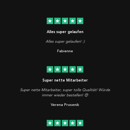
star
star
star
star
star
Alles super gelaufen
Alles super gelaufen! :)
Fabienne
star
star
star
star
star
Super nette Mitarbeiter
Super nette Mitarbeiter, super tolle Qualität! Würde
immer wieder bestellen! 😍
Verena Prosenik
star
star
star
star
star