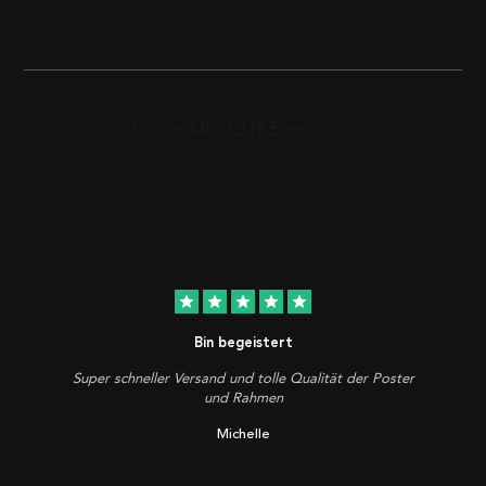
star
star
star
star
star
Bin begeistert
Super schneller Versand und tolle Qualität der Poster
und Rahmen
Michelle