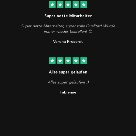
star
star
star
star
star
Super nette Mitarbeiter
Super nette Mitarbeiter, super tolle Qualität! Würde
immer wieder bestellen! 😍
Verena Prosenik
star
star
star
star
star
Alles super gelaufen
Alles super gelaufen! :)
Fabienne