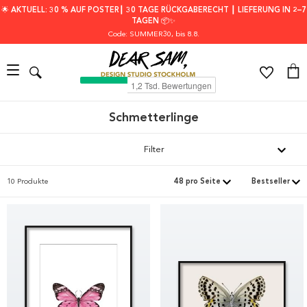
🌟 AKTUELL: 30 % AUF POSTER┃ 30 TAGE RÜCKGABERECHT ┃ LIEFERUNG IN 2–7
TAGEN 📦✨
Code: SUMMER30
, bis 8.8.
Schmetterlinge
Filter
10 Produkte