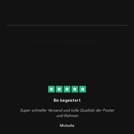
star
star
star
star
star
Bin begeistert
Super schneller Versand und tolle Qualität der Poster
und Rahmen
Michelle