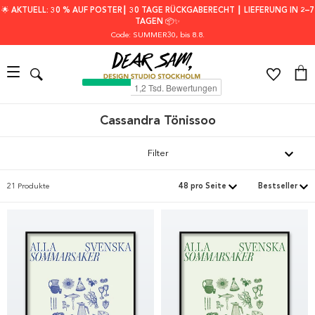
🌟 AKTUELL: 30 % AUF POSTER┃ 30 TAGE RÜCKGABERECHT ┃ LIEFERUNG IN 2–7
TAGEN 📦✨
Code: SUMMER30
, bis 8.8.
Cassandra Tönissoo
Filter
21 Produkte