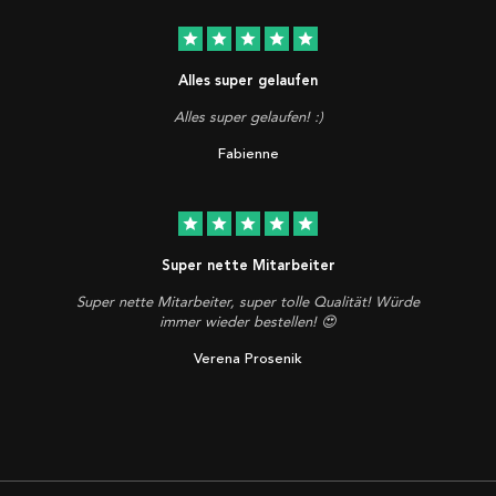
star
star
star
star
star
Alles super gelaufen
Alles super gelaufen! :)
Fabienne
star
star
star
star
star
Super nette Mitarbeiter
Super nette Mitarbeiter, super tolle Qualität! Würde
immer wieder bestellen! 😍
Verena Prosenik