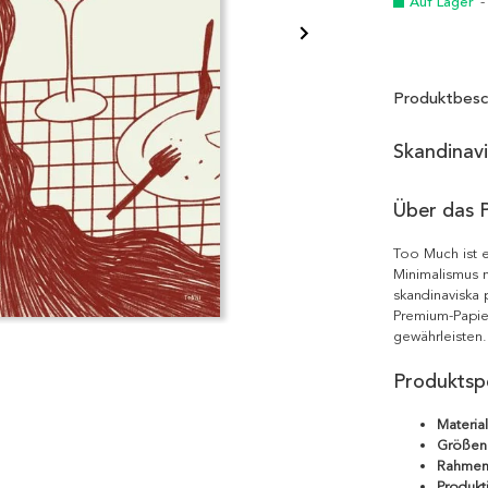
Auf Lager
-
Produktbesc
Skandinav
Über das 
Too Much ist 
Minimalismus m
skandinaviska 
Premium-Papie
gewährleisten.
Produktspe
Material
Größen
Rahmen
Produkt