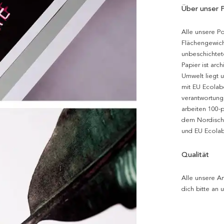
Über unser 
Alle unsere P
Flächengewich
unbeschichtet
Papier ist arc
Umwelt liegt 
mit EU Ecolabe
verantwortung
arbeiten 100-
dem Nordische
und EU Ecolabe
Qualität
Alle unsere Ar
dich bitte an