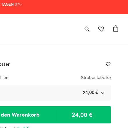
7 TAGEN 📦✨
oster
favorite_border
hlen
(Größentabelle)
m
24,00 €
24,00 €
n den Warenkorb