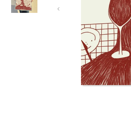
Item
1
of
2