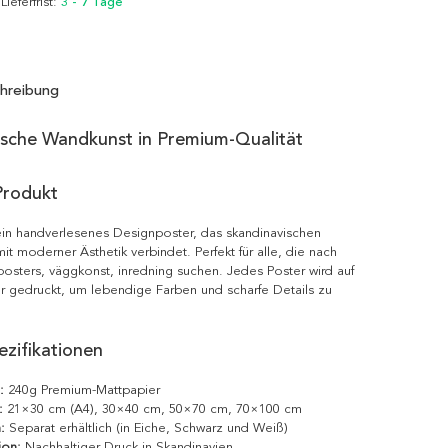
 Lieferfrist:
3 - 7 Tage
hreibung
ische Wandkunst in Premium-Qualität
Produkt
ein handverlesenes Designposter, das skandinavischen
it moderner Ästhetik verbindet. Perfekt für alle, die nach
posters, väggkonst, inredning suchen. Jedes Poster wird auf
r gedruckt, um lebendige Farben und scharfe Details zu
zifikationen
:
240g Premium-Mattpapier
:
21×30 cm (A4), 30×40 cm, 50×70 cm, 70×100 cm
:
Separat erhältlich (in Eiche, Schwarz und Weiß)
ion:
Nachhaltiger Druck in Skandinavien