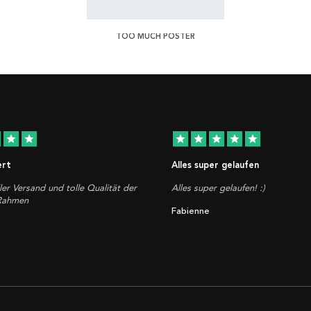
TOO MUCH POSTER
star
star
star
star
star
star
star
ert
Alles super gelaufen
ler Versand und tolle Qualität der
Alles super gelaufen! :)
 Rahmen
Fabienne