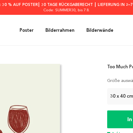
: 30 % AUF POSTER┃ 30 TAGE RÜCKGABERECHT ┃ LIEFERUNG IN 2–
Code: SUMMER30
, bis 7.8.
Poster
Bilderrahmen
Bilderwände
Too Much P
Größe auswä
30 x 40 c
I