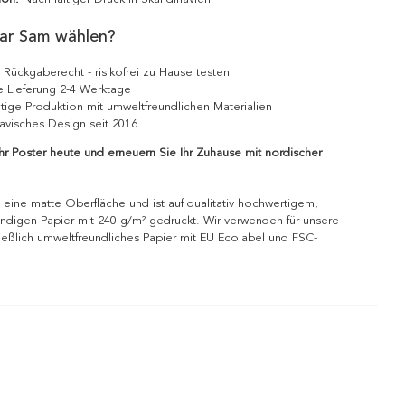
ar Sam wählen?
 Rückgaberecht - risikofrei zu Hause testen
e Lieferung 2-4 Werktage
tige Produktion mit umweltfreundlichen Materialien
avisches Design seit 2016
Ihr Poster heute und erneuern Sie Ihr Zuhause mit nordischer
 eine matte Oberfläche und ist auf qualitativ hochwertigem,
ndigen Papier mit 240 g/m² gedruckt. Wir verwenden für unsere
ießlich umweltfreundliches Papier mit EU Ecolabel und FSC-