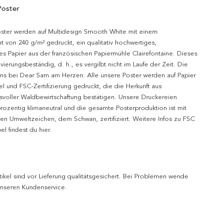
Poster
oster werden auf Multidesign Smooth White mit einem
t von 240 g/m² gedruckt, ein qualitativ hochwertiges,
es Papier aus der französischen Papiermühle Clairefontaine. Dieses
hivierungsbeständig, d. h., es vergilbt nicht im Laufe der Zeit. Die
uns bei Dear Sam am Herzen. Alle unsere Poster werden auf Papier
l und FSC-Zertifizierung gedruckt, die die Herkunft aus
svoller Waldbewirtschaftung bestätigen. Unsere Druckereien
prozentig klimaneutral und die gesamte Posterproduktion ist mit
n Umweltzeichen, dem Schwan, zertifiziert. Weitere Infos zu FSC
l findest du hier.
tikel sind vor Lieferung qualitätsgesichert. Bei Problemen wende
 unseren Kundenservice.