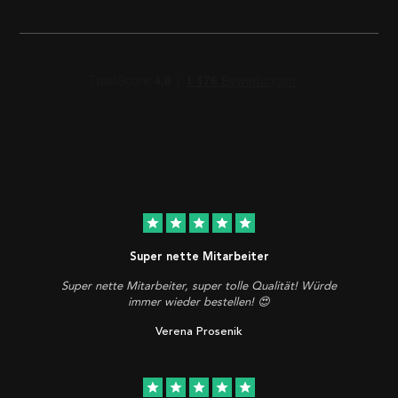
star
star
star
star
star
Super nette Mitarbeiter
Super nette Mitarbeiter, super tolle Qualität! Würde
immer wieder bestellen! 😍
Verena Prosenik
star
star
star
star
star