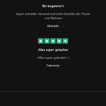
Bin begeistert
Super schneller Versand und tolle Qualität der Poster
und Rahmen
Michelle
star
star
star
star
star
Alles super gelaufen
Alles super gelaufen! :)
Fabienne