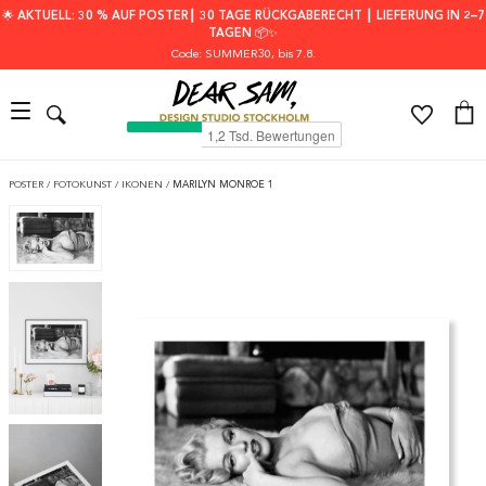
🌟 AKTUELL: 30 % AUF POSTER┃ 30 TAGE RÜCKGABERECHT ┃ LIEFERUNG IN 2–7
TAGEN 📦✨
Code: SUMMER30
, bis 7.8.
POSTER
/
FOTOKUNST
/
IKONEN
/
MARILYN MONROE 1