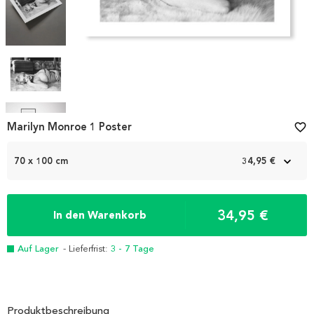
Item
Marilyn Monroe 1 Poster
favorite_border
1
of
70 x 100 cm
34,95 €
6
34,95 €
In den Warenkorb
Auf Lager
- Lieferfrist:
3 - 7 Tage
Produktbeschreibung