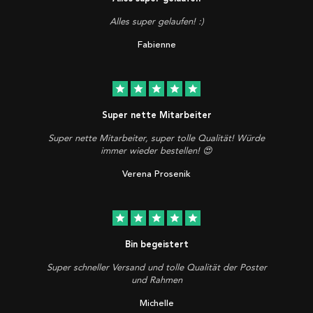
Alles super gelaufen! :)
Fabienne
star
star
star
star
star
Super nette Mitarbeiter
Super nette Mitarbeiter, super tolle Qualität! Würde
immer wieder bestellen! 😍
Verena Prosenik
star
star
star
star
star
Bin begeistert
Super schneller Versand und tolle Qualität der Poster
und Rahmen
Michelle