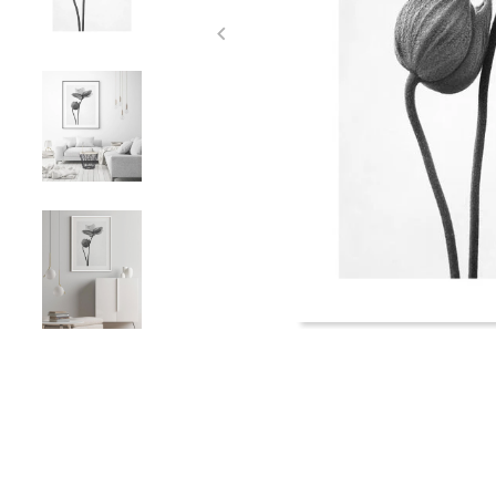
Item
1
of
5