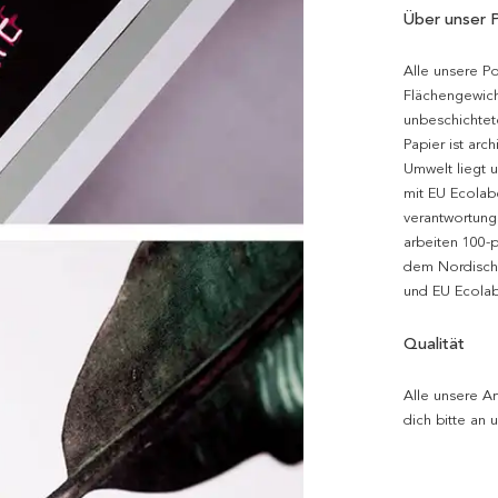
Über unser 
Alle unsere P
Flächengewich
unbeschichtet
Papier ist arc
Umwelt liegt 
mit EU Ecolabe
verantwortung
arbeiten 100-
dem Nordische
und EU Ecolabe
Qualität
Alle unsere Ar
dich bitte an