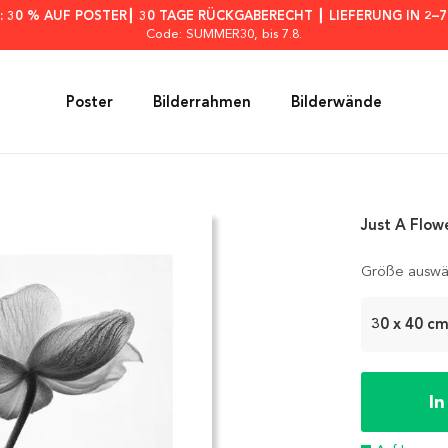
: 30 % AUF POSTER┃ 30 TAGE RÜCKGABERECHT ┃ LIEFERUNG IN 2–
Code: SUMMER30
, bis 7.8.
Poster
Bilderrahmen
Bilderwände
Just A Flow
Größe auswä
30 x 40 c
I