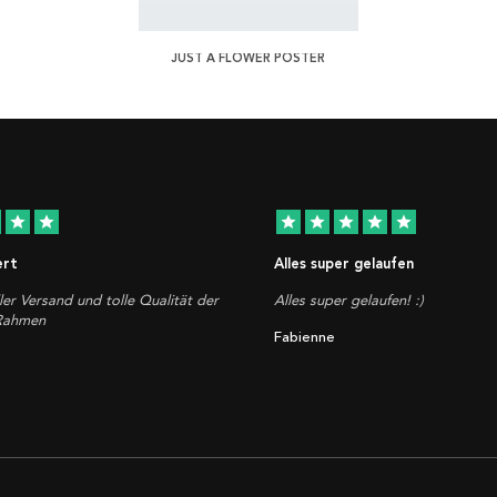
JUST A FLOWER POSTER
star
star
star
star
star
star
star
ert
Alles super gelaufen
ler Versand und tolle Qualität der
Alles super gelaufen! :)
 Rahmen
Fabienne