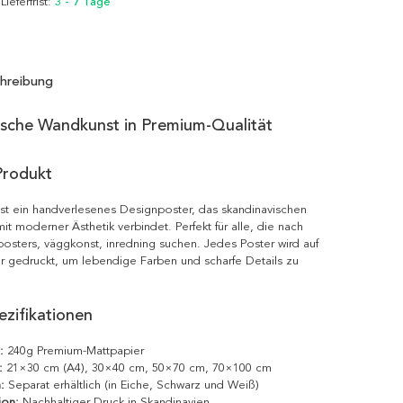
 Lieferfrist:
3 - 7 Tage
hreibung
ische Wandkunst in Premium-Qualität
Produkt
ist ein handverlesenes Designposter, das skandinavischen
it moderner Ästhetik verbindet. Perfekt für alle, die nach
posters, väggkonst, inredning suchen. Jedes Poster wird auf
r gedruckt, um lebendige Farben und scharfe Details zu
zifikationen
:
240g Premium-Mattpapier
:
21×30 cm (A4), 30×40 cm, 50×70 cm, 70×100 cm
:
Separat erhältlich (in Eiche, Schwarz und Weiß)
ion:
Nachhaltiger Druck in Skandinavien