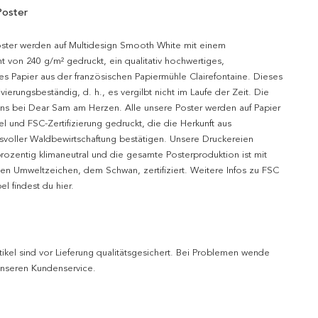
Poster
oster werden auf Multidesign Smooth White mit einem
t von 240 g/m² gedruckt, ein qualitativ hochwertiges,
es Papier aus der französischen Papiermühle Clairefontaine. Dieses
hivierungsbeständig, d. h., es vergilbt nicht im Laufe der Zeit. Die
uns bei Dear Sam am Herzen. Alle unsere Poster werden auf Papier
l und FSC-Zertifizierung gedruckt, die die Herkunft aus
svoller Waldbewirtschaftung bestätigen. Unsere Druckereien
prozentig klimaneutral und die gesamte Posterproduktion ist mit
n Umweltzeichen, dem Schwan, zertifiziert. Weitere Infos zu FSC
l findest du hier.
tikel sind vor Lieferung qualitätsgesichert. Bei Problemen wende
 unseren Kundenservice.