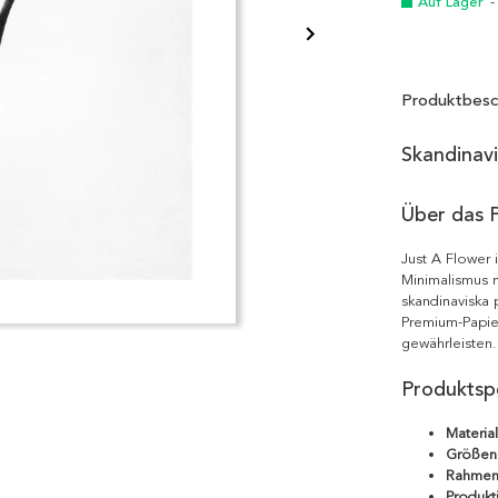
Auf Lager
-
Produktbesc
Skandinav
Über das 
Just A Flower 
Minimalismus m
skandinaviska 
Premium-Papie
gewährleisten.
Produktspe
Material
Größen
Rahmen
Produkt