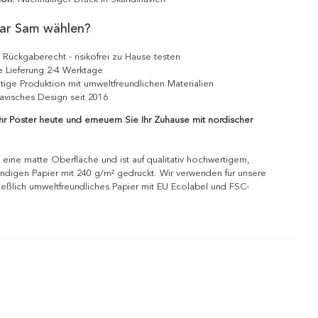
ar Sam wählen?
 Rückgaberecht - risikofrei zu Hause testen
e Lieferung 2-4 Werktage
tige Produktion mit umweltfreundlichen Materialien
avisches Design seit 2016
Ihr Poster heute und erneuern Sie Ihr Zuhause mit nordischer
 eine matte Oberfläche und ist auf qualitativ hochwertigem,
ndigen Papier mit 240 g/m² gedruckt. Wir verwenden für unsere
ießlich umweltfreundliches Papier mit EU Ecolabel und FSC-