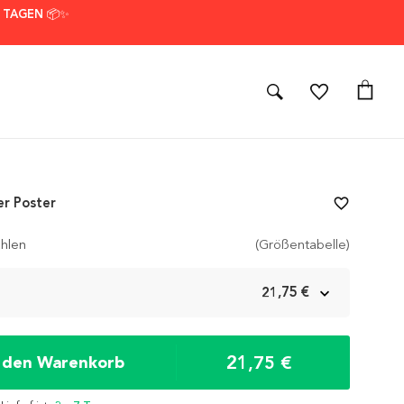
7 TAGEN 📦✨
er Poster
favorite_border
hlen
(Größentabelle)
m
21,75 €
21,75 €
n den Warenkorb