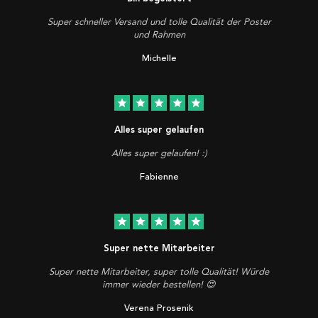
Super schneller Versand und tolle Qualität der Poster
und Rahmen
Michelle
star
star
star
star
star
Alles super gelaufen
Alles super gelaufen! :)
Fabienne
star
star
star
star
star
Super nette Mitarbeiter
Super nette Mitarbeiter, super tolle Qualität! Würde
immer wieder bestellen! 😍
Verena Prosenik