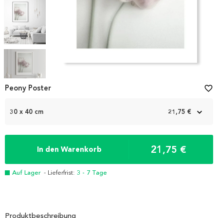
Item
1
Peony Poster
favorite_border
of
5
30 x 40 cm
21,75 €
21,75 €
In den Warenkorb
Auf Lager
- Lieferfrist:
3 - 7 Tage
Produktbeschreibung