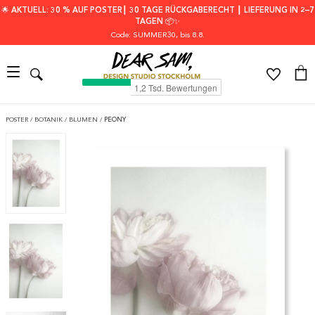
🌟 AKTUELL: 30 % AUF POSTER┃ 30 TAGE RÜCKGABERECHT ┃ LIEFERUNG IN 2–7
TAGEN 📦✨
Code: SUMMER30
, bis 8.8.
POSTER
/
BOTANIK
/
BLUMEN
/
PEONY