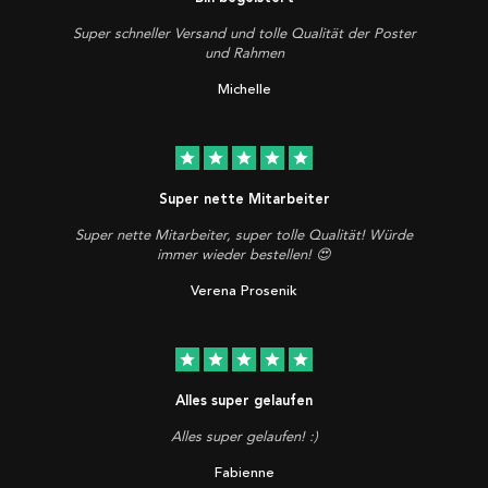
Super schneller Versand und tolle Qualität der Poster
und Rahmen
Michelle
star
star
star
star
star
Super nette Mitarbeiter
Super nette Mitarbeiter, super tolle Qualität! Würde
immer wieder bestellen! 😍
Verena Prosenik
star
star
star
star
star
Alles super gelaufen
Alles super gelaufen! :)
Fabienne