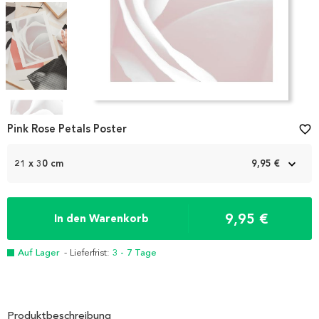
Item
1
Pink Rose Petals Poster
favorite_border
of
4
21 x 30 cm
9,95 €
9,95 €
In den Warenkorb
Auf Lager
- Lieferfrist:
3 - 7 Tage
Produktbeschreibung