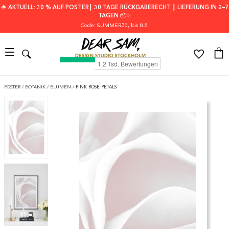
🌟 AKTUELL: 30 % AUF POSTER┃ 30 TAGE RÜCKGABERECHT ┃ LIEFERUNG IN 2–7
TAGEN 📦✨
Code: SUMMER30
, bis 8.8.
POSTER
/
BOTANIK
/
BLUMEN
/
PINK ROSE PETALS