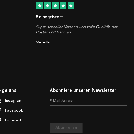
star
star
star
star
star
Bin begeistert
Super schneller Versand und tolle Qualität der
Poster und Rahmen
Michelle
lge uns
Abonniere unseren Newsletter
Instagram
E-Mail-Adresse
Facebook
Pinterest
Abonnieren