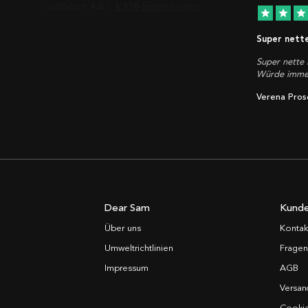
star
star
star
Super nett
Super nette 
Würde immer
Verena Pros
Dear Sam
Kunde
Über uns
Kontak
Umweltrichtlinien
Fragen
Impressum
AGB
Versan
Cooki