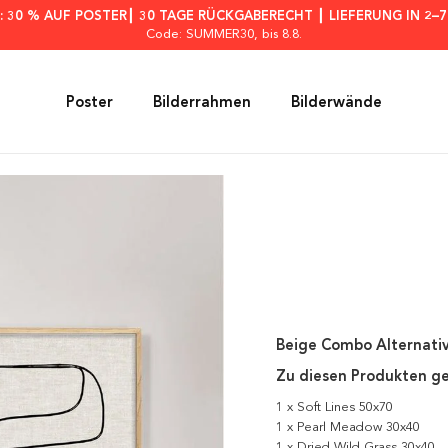
: 30 % AUF POSTER┃ 30 TAGE RÜCKGABERECHT ┃ LIEFERUNG IN 2–
Code: SUMMER30
, bis 8.8.
Poster
Bilderrahmen
Bilderwände
Beige Combo Alternati
Zu diesen Produkten g
1 x Soft Lines 50x70
1 x Pearl Meadow 30x40
1 x Dried Wild Grass 30x40