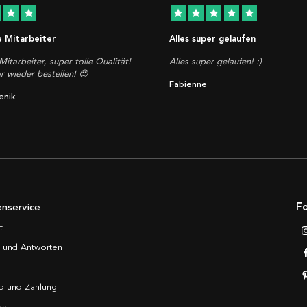
star
star
star
star
star
star
star
e Mitarbeiter
Alles super gelaufen
Mitarbeiter, super tolle Qualität!
Alles super gelaufen! :)
 wieder bestellen! 😍
Fabienne
enik
nservice
Fo
t
 und Antworten
d und Zahlung
es