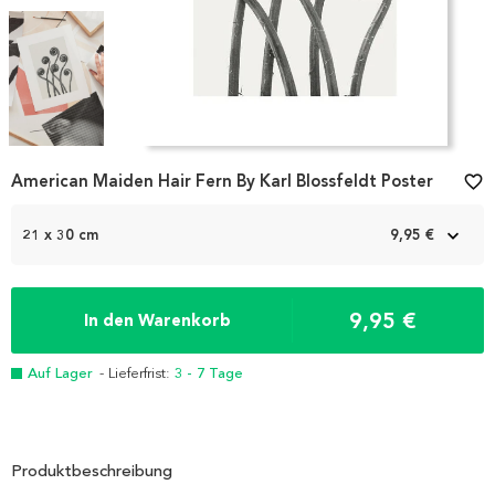
Item
American Maiden Hair Fern By Karl Blossfeldt Poster
favorite_border
1
of
3
21 x 30 cm
9,95 €
9,95 €
In den Warenkorb
Auf Lager
- Lieferfrist:
3 - 7 Tage
Produktbeschreibung