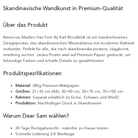
Skandinavische Wandkunst in Premium-Qualität
Über das Produkt
American Maiden Hair Fern By Karl Blossfeldt ist ein handverlesenes
Designposter, das skandinavischen Minimalismus mit moderner Ästhetik
verbindet. Perfekt für alle, die nach skandinaviska posters, väggkonst,
inredning suchen. Jedes Poster wird auf Premium-Papier gedruckt, um
lebendige Farben und scharfe Details zu gewährleisten.
Produktspezifikationen
Material:
240g Premium-Mattpapier
Größen:
21×30 cm (A4), 30×40 cm, 50×70 cm, 70×100 cm
Rahmen:
Separat erhältlich (in Eiche, Schwarz und Weiß)
Produktion:
Nachhaltiger Druck in Skandinavien
Warum Dear Sam wählen?
30 Tage Rückgaberecht - risikofrei zu Hause testen
Schnelle Lieferung 2-4 Werktage