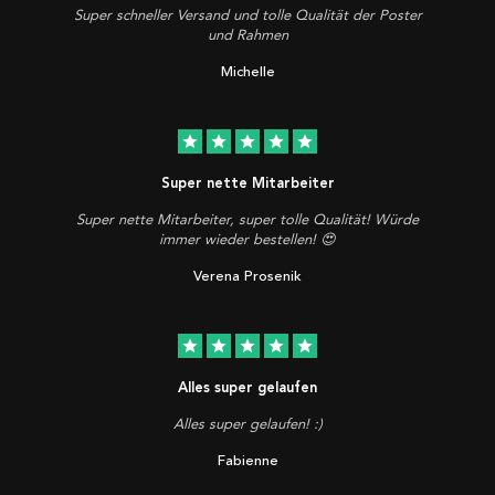
Super schneller Versand und tolle Qualität der Poster
und Rahmen
Michelle
star
star
star
star
star
Super nette Mitarbeiter
Super nette Mitarbeiter, super tolle Qualität! Würde
immer wieder bestellen! 😍
Verena Prosenik
star
star
star
star
star
Alles super gelaufen
Alles super gelaufen! :)
Fabienne