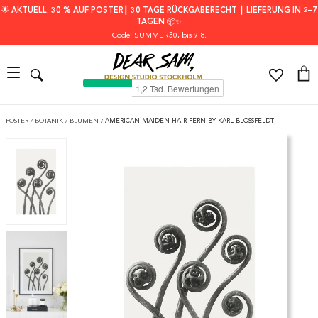
🌟 AKTUELL: 30 % AUF POSTER┃ 30 TAGE RÜCKGABERECHT ┃ LIEFERUNG IN 2–7
TAGEN 📦✨
Code: SUMMER30
, bis 9.8.
POSTER
/
BOTANIK
/
BLUMEN
/
AMERICAN MAIDEN HAIR FERN BY KARL BLOSSFELDT