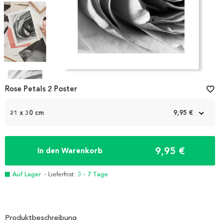
Item
1
Rose Petals 2 Poster
favorite_border
of
4
21 x 30 cm
9,95 €
9,95 €
In den Warenkorb
Auf Lager
- Lieferfrist:
3 - 7 Tage
Produktbeschreibung