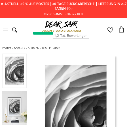
🌟 AKTUELL: 30 % AUF POSTER┃ 30 TAGE RÜCKGABERECHT ┃ LIEFERUNG IN 2–7
TAGEN 📦✨
Code: SUMMER30
, bis 10.8.
POSTER
/
BOTANIK
/
BLUMEN
/
ROSE PETALS 2