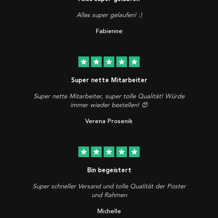
Alles super gelaufen! :)
Fabienne
star
star
star
star
star
Super nette Mitarbeiter
Super nette Mitarbeiter, super tolle Qualität! Würde
immer wieder bestellen! 😍
Verena Prosenik
star
star
star
star
star
Bin begeistert
Super schneller Versand und tolle Qualität der Poster
und Rahmen
Michelle