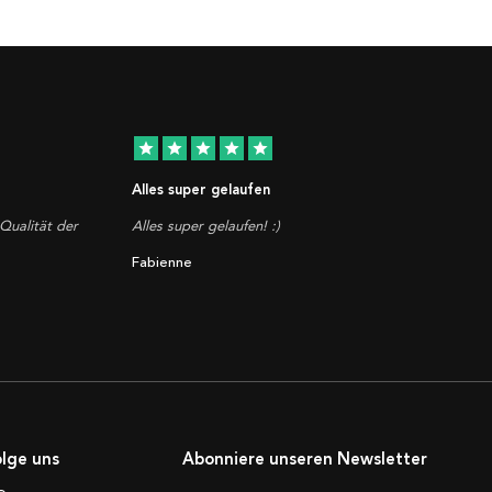
star
star
star
star
star
Alles super gelaufen
Qualität der
Alles super gelaufen! :)
Fabienne
lge uns
Abonniere unseren Newsletter