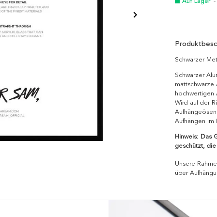
Auf Lager
-
Produktbesc
Schwarzer Meta
Schwarzer Alu
mattschwarze 
hochwertigen A
Wird auf der R
Aufhängeösen 
Aufhängen im 
Hinweis: Das G
geschützt, di
Unsere Rahmen
über Aufhängu