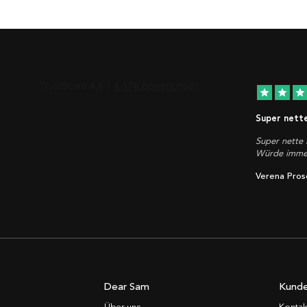
star
star
star
Super nett
Super nette 
Würde immer
Verena Pros
Dear Sam
Kunde