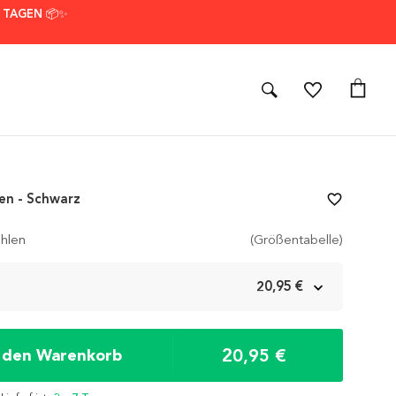
7 TAGEN 📦✨
en - Schwarz
favorite_border
hlen
(Größentabelle)
m
20,95 €
20,95 €
n den Warenkorb