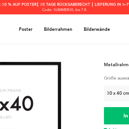
: 30 % AUF POSTER┃ 30 TAGE RÜCKGABERECHT ┃ LIEFERUNG IN 2–
Code: SUMMER30
, bis 7.8.
Poster
Bilderrahmen
Bilderwände
Metallrahm
Größe auswä
30 x 40 c
I