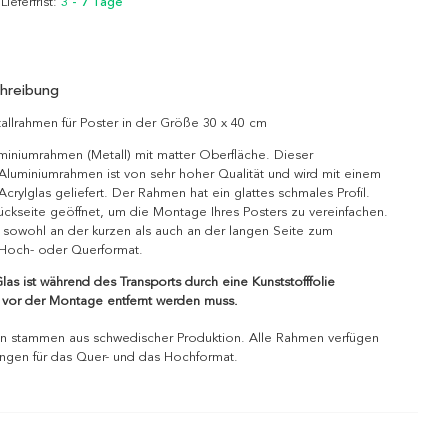
 Lieferfrist:
3 - 7 Tage
hreibung
llrahmen für Poster in der Größe 30 x 40 cm
miniumrahmen (Metall) mit matter Oberfläche. Dieser
Aluminiumrahmen ist von sehr hoher Qualität und wird mit einem
crylglas geliefert. Der Rahmen hat ein glattes schmales Profil.
ückseite geöffnet, um die Montage Ihres Posters zu vereinfachen.
sowohl an der kurzen als auch an der langen Seite zum
Hoch- oder Querformat.
las ist während des Transports durch eine Kunststofffolie
e vor der Montage entfernt werden muss.
 stammen aus schwedischer Produktion. Alle Rahmen verfügen
ngen für das Quer- und das Hochformat.