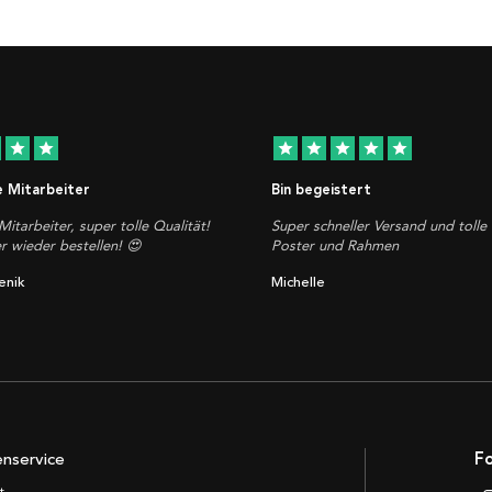
star
star
star
star
star
star
star
e Mitarbeiter
Bin begeistert
Mitarbeiter, super tolle Qualität!
Super schneller Versand und tolle 
 wieder bestellen! 😍
Poster und Rahmen
enik
Michelle
nservice
Fo