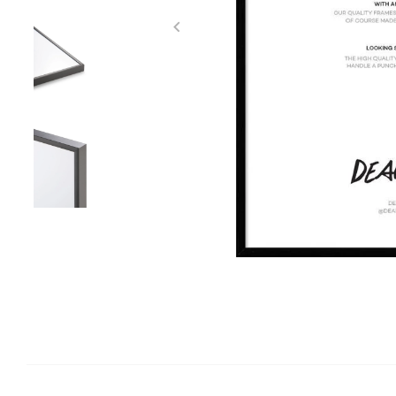
Item
1
of
7