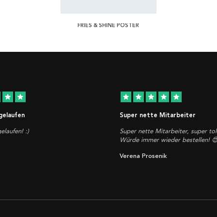
FRIES & SHINE POSTER
star
star
star
star
star
star
star
 gelaufen
Super nette Mitarbeiter
elaufen! :)
Super nette Mitarbeiter, super tol
Würde immer wieder bestellen! 
Verena Prosenik