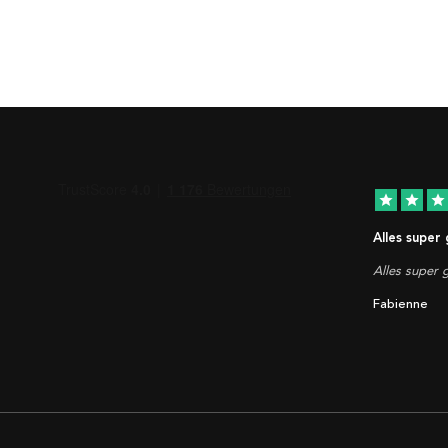
star
star
star
Alles super
Alles super g
Fabienne