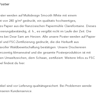
Poster
oster werden auf Multidesign Smooth White mit einem
t von 240 g/m² gedruckt, ein qualitativ hochwertiges,
es Papier aus der französischen Papiermühle Clairefontaine. Dieses
hivierungsbeständig, d. h., es vergilbt nicht im Laufe der Zeit. Die
uns bei Dear Sam am Herzen. Alle unsere Poster werden auf Papier
l und FSC-Zertifizierung gedruckt, die die Herkunft aus
svoller Waldbewirtschaftung bestätigen. Unsere Druckereien
prozentig klimaneutral und die gesamte Posterproduktion ist mit
n Umweltzeichen, dem Schwan, zertifiziert. Weitere Infos zu FSC
l findest du hier.
tikel sind vor Lieferung qualitätsgesichert. Bei Problemen wende
 unseren Kundenservice.