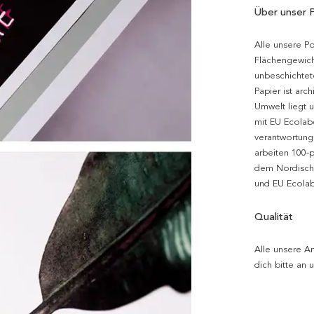
Über unser 
Alle unsere P
Flächengewich
unbeschichtet
Papier ist arc
Umwelt liegt 
mit EU Ecolabe
verantwortung
arbeiten 100-
dem Nordische
und EU Ecolabe
Qualität
Alle unsere Ar
dich bitte an