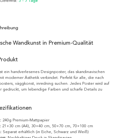
 Lieferfrist:
3 - 7 Tage
hreibung
ische Wandkunst in Premium-Qualität
Produkt
ist ein handverlesenes Designposter, das skandinavischen
it moderner Ästhetik verbindet. Perfekt für alle, die nach
posters, väggkonst, inredning suchen. Jedes Poster wird auf
r gedruckt, um lebendige Farben und scharfe Details zu
zifikationen
:
240g Premium-Mattpapier
:
21×30 cm (A4), 30×40 cm, 50×70 cm, 70×100 cm
:
Separat erhältlich (in Eiche, Schwarz und Weiß)
ion:
Nachhaltiger Druck in Skandinavien