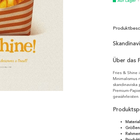
Auf Lager
-
Produktbesc
Skandinav
Über das 
Fries & Shine 
Minimalismus m
skandinaviska 
Premium-Papie
gewährleisten.
Produktspe
Material
Größen
Rahmen
Produkt