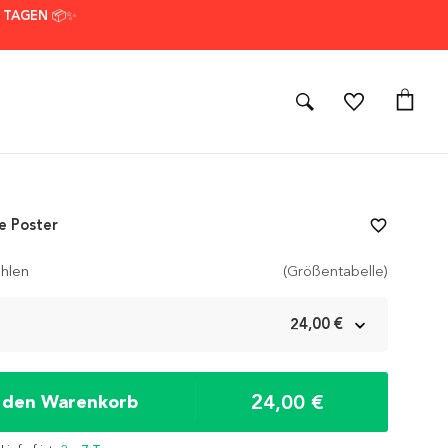
7 TAGEN 📦✨
e Poster
favorite_border
hlen
(Größentabelle)
m
24,00 €
24,00 €
n den Warenkorb