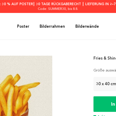
: 30 % AUF POSTER┃ 30 TAGE RÜCKGABERECHT ┃ LIEFERUNG IN 2–
Code: SUMMER30
, bis 8.8.
Poster
Bilderrahmen
Bilderwände
Fries & Shin
Größe auswä
30 x 40 c
I