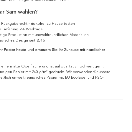
ar Sam wählen?
 Rückgaberecht - risikofrei zu Hause testen
e Lieferung 2-4 Werktage
tige Produktion mit umweltfreundlichen Materialien
avisches Design seit 2016
Ihr Poster heute und erneuern Sie Ihr Zuhause mit nordischer
 eine matte Oberfläche und ist auf qualitativ hochwertigem,
ndigen Papier mit 240 g/m² gedruckt. Wir verwenden für unsere
ießlich umweltfreundliches Papier mit EU Ecolabel und FSC-