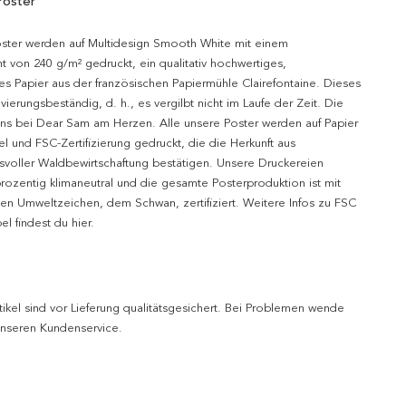
Poster
oster werden auf Multidesign Smooth White mit einem
t von 240 g/m² gedruckt, ein qualitativ hochwertiges,
es Papier aus der französischen Papiermühle Clairefontaine. Dieses
hivierungsbeständig, d. h., es vergilbt nicht im Laufe der Zeit. Die
uns bei Dear Sam am Herzen. Alle unsere Poster werden auf Papier
l und FSC-Zertifizierung gedruckt, die die Herkunft aus
svoller Waldbewirtschaftung bestätigen. Unsere Druckereien
prozentig klimaneutral und die gesamte Posterproduktion ist mit
n Umweltzeichen, dem Schwan, zertifiziert. Weitere Infos zu FSC
l findest du hier.
tikel sind vor Lieferung qualitätsgesichert. Bei Problemen wende
 unseren Kundenservice.