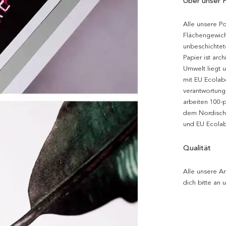
Über unser 
Alle unsere P
Flächengewich
unbeschichtet
Papier ist arc
Umwelt liegt 
mit EU Ecolabe
verantwortung
arbeiten 100-
dem Nordische
und EU Ecolabe
Qualität
Alle unsere Ar
dich bitte an