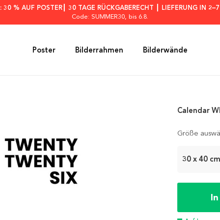
: 30 % AUF POSTER┃ 30 TAGE RÜCKGABERECHT ┃ LIEFERUNG IN 2–
Code: SUMMER30
, bis 6.8.
Poster
Bilderrahmen
Bilderwände
Calendar Wh
Größe auswä
30 x 40 c
I