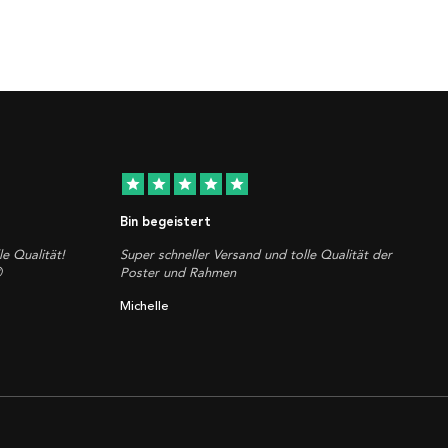
star
star
star
star
star
Bin begeistert
le Qualität!
Super schneller Versand und tolle Qualität der

Poster und Rahmen
Michelle