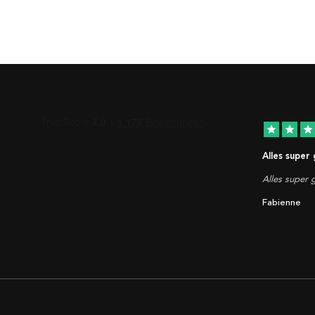
star
star
star
Alles super
Alles super g
Fabienne