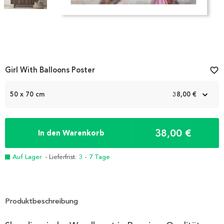
Item
Girl With Balloons Poster
favorite_border
1
of
2
50 x 70 cm
38,00 €
38,00 €
In den Warenkorb
Auf Lager
- Lieferfrist:
3 - 7 Tage
Produktbeschreibung