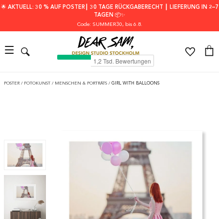
🌟 AKTUELL: 30 % AUF POSTER┃ 30 TAGE RÜCKGABERECHT ┃ LIEFERUNG IN 2–7
TAGEN 📦✨
Code: SUMMER30
, bis 6.8.
POSTER
/
FOTOKUNST
/
MENSCHEN & PORTRÄTS
/
GIRL WITH BALLOONS