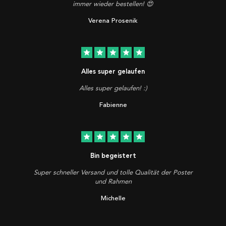
immer wieder bestellen! 😍
Verena Prosenik
star
star
star
star
star
Alles super gelaufen
Alles super gelaufen! :)
Fabienne
star
star
star
star
star
Bin begeistert
Super schneller Versand und tolle Qualität der Poster
und Rahmen
Michelle