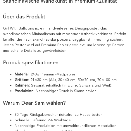
Skandinavische Wandkunst in Premium-Qualität
Über das Produkt
Girl With Balloons ist ein handverlesenes Designposter, das
skandinavischen Minimalismus mit moderner Ästhetik verbindet. Perfekt
für alle, die nach skandinaviska posters, väggkonst, inredning suchen.
Jedes Poster wird auf Premium-Papier gedruckt, um lebendige Farben
und scharfe Details zu gewährleisten.
Produktspezifikationen
Material:
240g Premium-Mattpapier
Größen:
21×30 cm (A4), 30×40 cm, 50×70 cm, 70×100 cm
Rahmen:
Separat erhältlich (in Eiche, Schwarz und Weiß)
Produktion:
Nachhaltiger Druck in Skandinavien
Warum Dear Sam wählen?
30 Tage Rückgaberecht - risikofrei zu Hause testen
Schnelle Lieferung 2-4 Werktage
Nachhaltige Produktion mit umweltfreundlichen Materialien