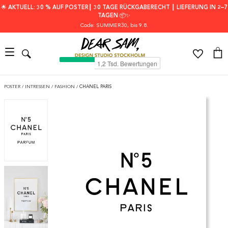
🌟 AKTUELL: 30 % AUF POSTER┃ 30 TAGE RÜCKGABERECHT ┃ LIEFERUNG IN 2–7
TAGEN 📦✨
Code: SUMMER30
, bis 9.8.
POSTER
/
INTRESSEN
/
FASHION
/
CHANEL PARIS