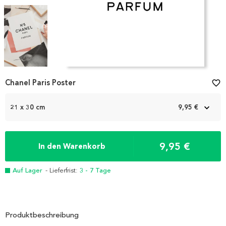
Item
Chanel Paris Poster
favorite_border
1
of
3
21 x 30 cm
9,95 €
9,95 €
In den Warenkorb
Auf Lager
- Lieferfrist:
3 - 7 Tage
Produktbeschreibung