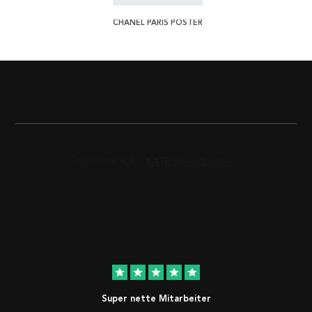
CHANEL PARIS POSTER
star
star
star
star
star
Super nette Mitarbeiter