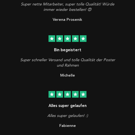
Super nette Mitarbeiter, super tolle Qualität! Würde
immer wieder bestellen! 😍
Verena Prosenik
star
star
star
star
star
Bin begeistert
Super schneller Versand und tolle Qualität der Poster
und Rahmen
Michelle
star
star
star
star
star
Alles super gelaufen
Alles super gelaufen! :)
Fabienne