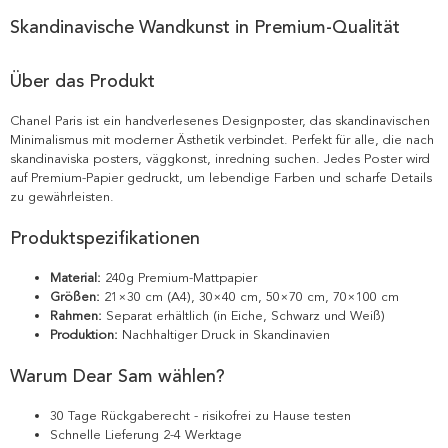
Skandinavische Wandkunst in Premium-Qualität
Über das Produkt
Chanel Paris ist ein handverlesenes Designposter, das skandinavischen
Minimalismus mit moderner Ästhetik verbindet. Perfekt für alle, die nach
skandinaviska posters, väggkonst, inredning suchen. Jedes Poster wird
auf Premium-Papier gedruckt, um lebendige Farben und scharfe Details
zu gewährleisten.
Produktspezifikationen
Material:
240g Premium-Mattpapier
Größen:
21×30 cm (A4), 30×40 cm, 50×70 cm, 70×100 cm
Rahmen:
Separat erhältlich (in Eiche, Schwarz und Weiß)
Produktion:
Nachhaltiger Druck in Skandinavien
Warum Dear Sam wählen?
30 Tage Rückgaberecht - risikofrei zu Hause testen
Schnelle Lieferung 2-4 Werktage