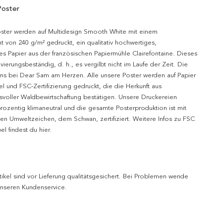
Poster
oster werden auf Multidesign Smooth White mit einem
t von 240 g/m² gedruckt, ein qualitativ hochwertiges,
es Papier aus der französischen Papiermühle Clairefontaine. Dieses
hivierungsbeständig, d. h., es vergilbt nicht im Laufe der Zeit. Die
uns bei Dear Sam am Herzen. Alle unsere Poster werden auf Papier
l und FSC-Zertifizierung gedruckt, die die Herkunft aus
svoller Waldbewirtschaftung bestätigen. Unsere Druckereien
prozentig klimaneutral und die gesamte Posterproduktion ist mit
n Umweltzeichen, dem Schwan, zertifiziert. Weitere Infos zu FSC
l findest du hier.
tikel sind vor Lieferung qualitätsgesichert. Bei Problemen wende
 unseren Kundenservice.