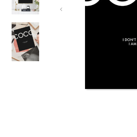
Item
1
of
3