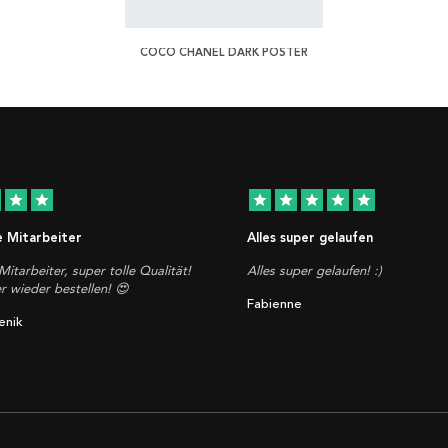
COCO CHANEL DARK POSTER
star
star
star
star
star
star
star
e Mitarbeiter
Alles super gelaufen
Mitarbeiter, super tolle Qualität!
Alles super gelaufen! :)
 wieder bestellen! 😍
Fabienne
enik