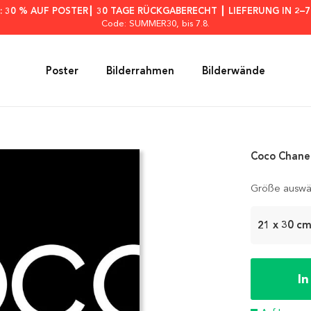
: 30 % AUF POSTER┃ 30 TAGE RÜCKGABERECHT ┃ LIEFERUNG IN 2–
Code: SUMMER30
, bis 7.8.
Poster
Bilderrahmen
Bilderwände
Coco Chanel
Größe auswä
21 x 30 c
I