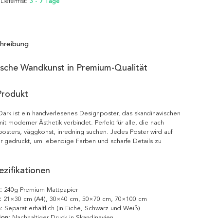
 Lieferfrist:
3 - 7 Tage
hreibung
ische Wandkunst in Premium-Qualität
Produkt
ark ist ein handverlesenes Designposter, das skandinavischen
it moderner Ästhetik verbindet. Perfekt für alle, die nach
posters, väggkonst, inredning suchen. Jedes Poster wird auf
r gedruckt, um lebendige Farben und scharfe Details zu
zifikationen
:
240g Premium-Mattpapier
:
21×30 cm (A4), 30×40 cm, 50×70 cm, 70×100 cm
:
Separat erhältlich (in Eiche, Schwarz und Weiß)
ion:
Nachhaltiger Druck in Skandinavien