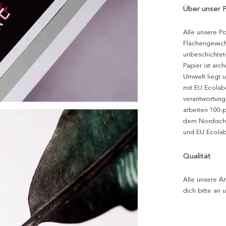
Über unser 
Alle unsere P
Flächengewich
unbeschichtet
Papier ist arc
Umwelt liegt 
mit EU Ecolabe
verantwortung
arbeiten 100-
dem Nordische
und EU Ecolabe
Qualität
Alle unsere Ar
dich bitte an