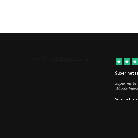
star
star
star
Super nett
Super nette 
Würde immer
Verena Pros