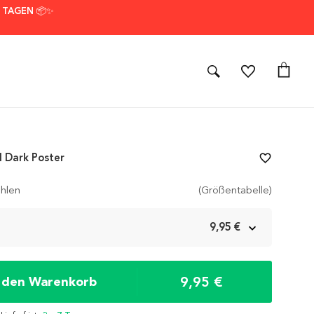
7 TAGEN 📦✨
 Dark Poster
favorite_border
hlen
(Größentabelle)
m
9,95 €
9,95 €
n den Warenkorb