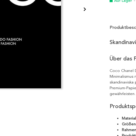
Auf Lager
-
Produktbesc
Skandinav
Über das 
Coco Chanel D
Minimalismus m
skandinaviska 
Premium-Papie
gewährleisten.
Produktspe
Material
Größen
Rahmen
Produkt