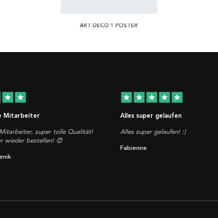
ART DECO 1 POSTER
star
star
star
star
star
star
star
e Mitarbeiter
Alles super gelaufen
Mitarbeiter, super tolle Qualität!
Alles super gelaufen! :)
 wieder bestellen! 😍
Fabienne
enik