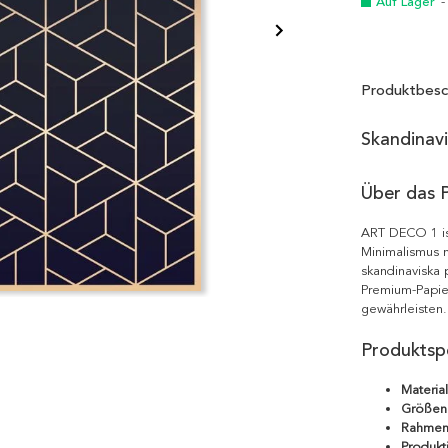
Auf Lager
-
Produktbesc
Skandinav
Über das 
ART DECO 1 is
Minimalismus m
skandinaviska 
Premium-Papie
gewährleisten.
Produktspe
Material
Größen
Rahmen
Produkt