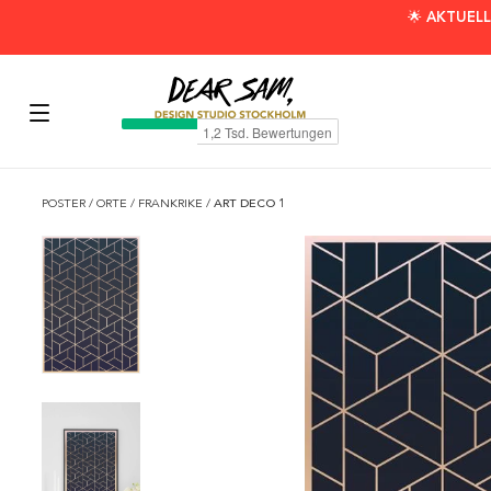
🌟 AKTUELL
POSTER
/
ORTE
/
FRANKRIKE
/
ART DECO 1