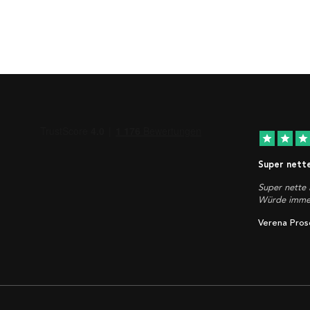
star
star
star
Super nett
Super nette 
Würde immer
Verena Pros