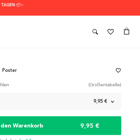
7 TAGEN 📦✨
 Poster
favorite_border
hlen
(Größentabelle)
m
9,95 €
9,95 €
n den Warenkorb