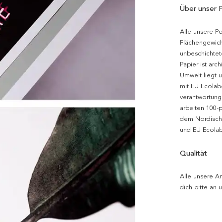
Über unser 
Alle unsere P
Flächengewich
unbeschichtet
Papier ist arc
Umwelt liegt 
mit EU Ecolabe
verantwortung
arbeiten 100-
dem Nordische
und EU Ecolabe
Qualität
Alle unsere Ar
dich bitte an