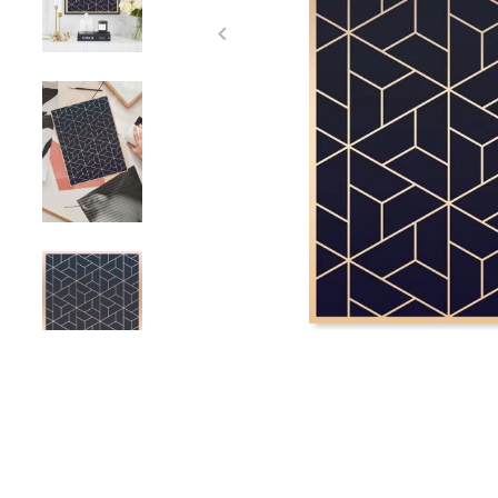
Item
1
of
4