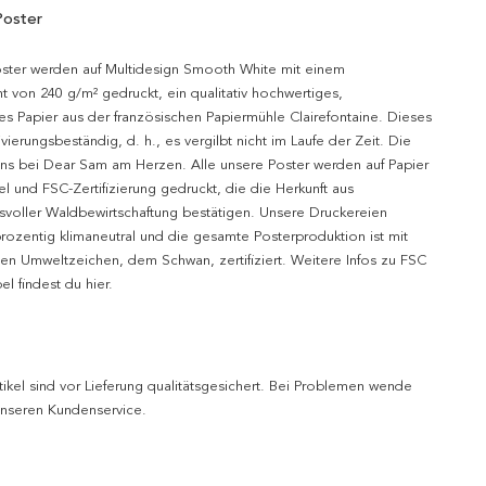
Poster
oster werden auf Multidesign Smooth White mit einem
t von 240 g/m² gedruckt, ein qualitativ hochwertiges,
es Papier aus der französischen Papiermühle Clairefontaine. Dieses
hivierungsbeständig, d. h., es vergilbt nicht im Laufe der Zeit. Die
uns bei Dear Sam am Herzen. Alle unsere Poster werden auf Papier
l und FSC-Zertifizierung gedruckt, die die Herkunft aus
svoller Waldbewirtschaftung bestätigen. Unsere Druckereien
prozentig klimaneutral und die gesamte Posterproduktion ist mit
n Umweltzeichen, dem Schwan, zertifiziert. Weitere Infos zu FSC
l findest du hier.
tikel sind vor Lieferung qualitätsgesichert. Bei Problemen wende
 unseren Kundenservice.