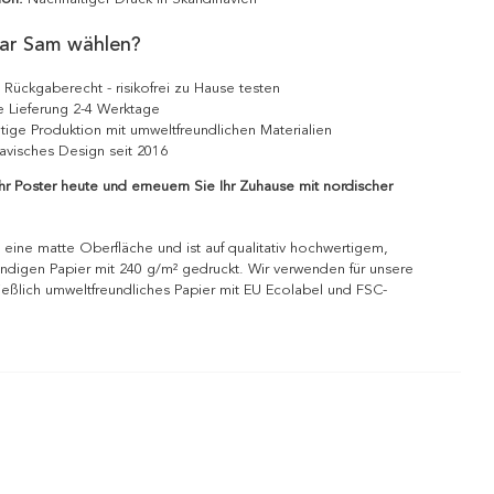
ar Sam wählen?
 Rückgaberecht - risikofrei zu Hause testen
e Lieferung 2-4 Werktage
tige Produktion mit umweltfreundlichen Materialien
avisches Design seit 2016
Ihr Poster heute und erneuern Sie Ihr Zuhause mit nordischer
 eine matte Oberfläche und ist auf qualitativ hochwertigem,
ndigen Papier mit 240 g/m² gedruckt. Wir verwenden für unsere
ießlich umweltfreundliches Papier mit EU Ecolabel und FSC-