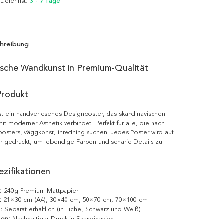
 Lieferfrist:
3 - 7 Tage
hreibung
ische Wandkunst in Premium-Qualität
Produkt
t ein handverlesenes Designposter, das skandinavischen
it moderner Ästhetik verbindet. Perfekt für alle, die nach
posters, väggkonst, inredning suchen. Jedes Poster wird auf
r gedruckt, um lebendige Farben und scharfe Details zu
zifikationen
:
240g Premium-Mattpapier
:
21×30 cm (A4), 30×40 cm, 50×70 cm, 70×100 cm
:
Separat erhältlich (in Eiche, Schwarz und Weiß)
ion:
Nachhaltiger Druck in Skandinavien