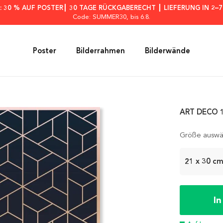
: 30 % AUF POSTER┃ 30 TAGE RÜCKGABERECHT ┃ LIEFERUNG IN 2–
Code: SUMMER30
, bis 6.8.
Poster
Bilderrahmen
Bilderwände
ART DECO 1
Größe auswä
21 x 30 c
I