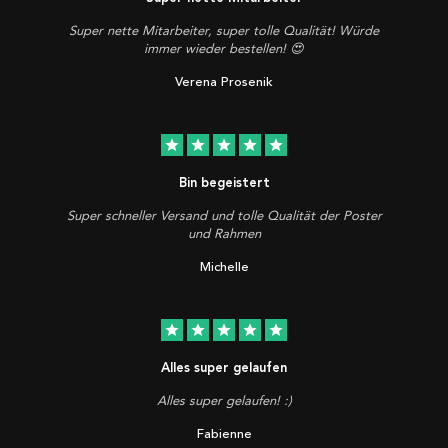
Super nette Mitarbeiter, super tolle Qualität! Würde
immer wieder bestellen! 😍
Verena Prosenik
star
star
star
star
star
Bin begeistert
Super schneller Versand und tolle Qualität der Poster
und Rahmen
Michelle
star
star
star
star
star
Alles super gelaufen
Alles super gelaufen! :)
Fabienne