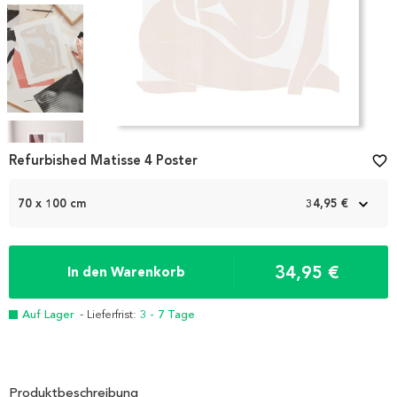
Item
Refurbished Matisse 4 Poster
favorite_border
1
of
4
70 x 100 cm
34,95 €
34,95 €
In den Warenkorb
Auf Lager
- Lieferfrist:
3 - 7 Tage
Produktbeschreibung