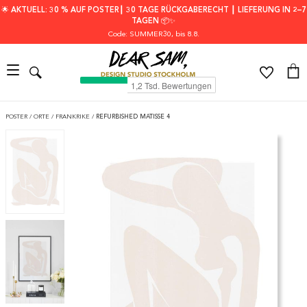
🌟 AKTUELL: 30 % AUF POSTER┃ 30 TAGE RÜCKGABERECHT ┃ LIEFERUNG IN 2–7
TAGEN 📦✨
Code: SUMMER30
, bis 8.8.
POSTER
/
ORTE
/
FRANKRIKE
/
REFURBISHED MATISSE 4