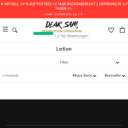
🌟 AKTUELL: 30 % AUF POSTER┃ 30 TAGE RÜCKGABERECHT ┃ LIEFERUNG IN 2–7
TAGEN 📦✨
Code: SUMMER30
, bis 7.8.
Lotion
Filter
0 Produkte