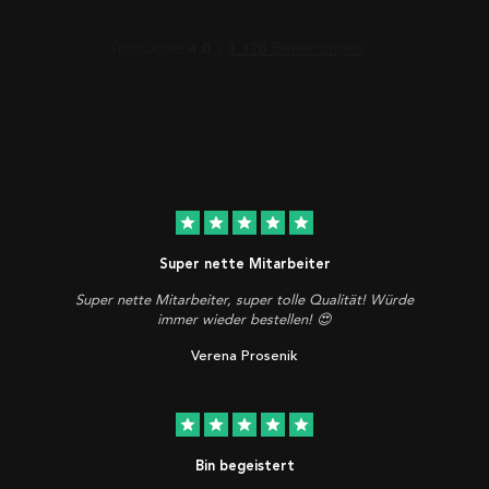
star
star
star
star
star
Super nette Mitarbeiter
Super nette Mitarbeiter, super tolle Qualität! Würde
immer wieder bestellen! 😍
Verena Prosenik
star
star
star
star
star
Bin begeistert