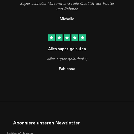
Super schneller Versand und tolle Qualität der Poster
und Rahmen
Michelle
star
star
star
star
star
Alles super gelaufen
Alles super gelaufen! :)
Fabienne
Abonniere unseren Newsletter
E-Mail-Adresse