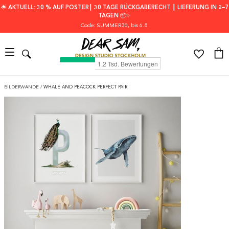
🌟 AKTUELL: 30 % AUF POSTER┃ 30 TAGE RÜCKGABERECHT ┃ LIEFERUNG IN 2–7
TAGEN 📦✨
Code: SUMMER30
, bis 6.8.
BILDERWÄNDE
/
WHALE AND PEACOCK PERFECT PAIR