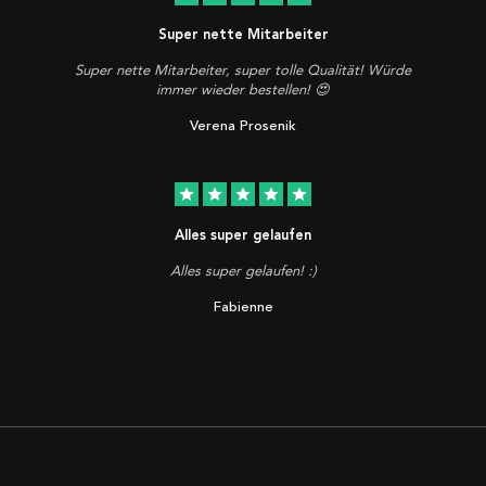
Super nette Mitarbeiter
Super nette Mitarbeiter, super tolle Qualität! Würde
immer wieder bestellen! 😍
Verena Prosenik
star
star
star
star
star
Alles super gelaufen
Alles super gelaufen! :)
Fabienne