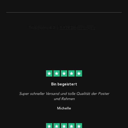
star
star
star
star
star
Bin begeistert
Super schneller Versand und tolle Qualität der Poster
und Rahmen
Michelle
star
star
star
star
star