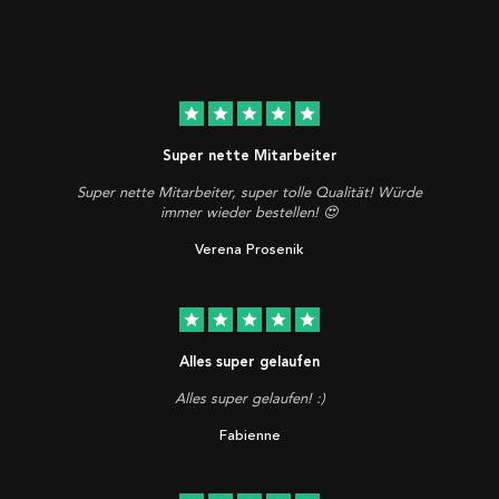
star
star
star
star
star
Super nette Mitarbeiter
Super nette Mitarbeiter, super tolle Qualität! Würde
immer wieder bestellen! 😍
Verena Prosenik
star
star
star
star
star
Alles super gelaufen
Alles super gelaufen! :)
Fabienne