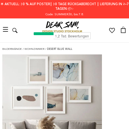
🌟 AKTUELL: 30 % AUF POSTER┃ 30 TAGE RÜCKGABERECHT ┃ LIEFERUNG IN 2–7
TAGEN 📦✨
Code: SUMMER30
, bis 7.8.
BILDERWÄNDE
/
WOHNZIMMER
/
DESERT BLUE WALL