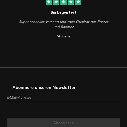
star
star
star
star
star
Bin begeistert
Super schneller Versand und tolle Qualität der Poster
und Rahmen
Michelle
Abonniere unseren Newsletter
E-Mail-Adresse
Abonnieren