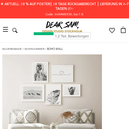
🌟 AKTUELL: 30 % AUF POSTER┃ 30 TAGE RÜCKGABERECHT ┃ LIEFERUNG IN 2–7
TAGEN 📦✨
Code: SUMMER30
, bis 7.8.
BILDERWÄNDE
/
WOHNZIMMER
/
BOHO WALL