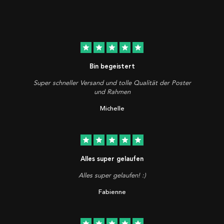
star
star
star
star
star
Bin begeistert
Super schneller Versand und tolle Qualität der Poster
und Rahmen
Michelle
star
star
star
star
star
Alles super gelaufen
Alles super gelaufen! :)
Fabienne
star
star
star
star
star