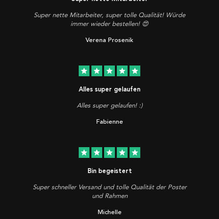
Super nette Mitarbeiter, super tolle Qualität! Würde
immer wieder bestellen! 😍
Verena Prosenik
star
star
star
star
star
Alles super gelaufen
Alles super gelaufen! :)
Fabienne
star
star
star
star
star
Bin begeistert
Super schneller Versand und tolle Qualität der Poster
und Rahmen
Michelle