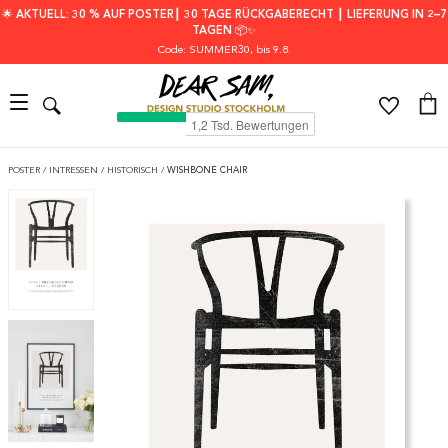
🌟 AKTUELL: 30 % AUF POSTER┃ 30 TAGE RÜCKGABERECHT ┃ LIEFERUNG IN 2–7
TAGEN 📦✨
Code: SUMMER30
, bis 9.8.
POSTER
/
INTRESSEN
/
HISTORISCH
/
WISHBONE CHAIR