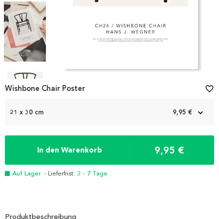
Item
1
Wishbone Chair Poster
favorite_border
of
5
21 x 30 cm
9,95 €
9,95 €
In den Warenkorb
Auf Lager
- Lieferfrist:
3 - 7 Tage
Produktbeschreibung