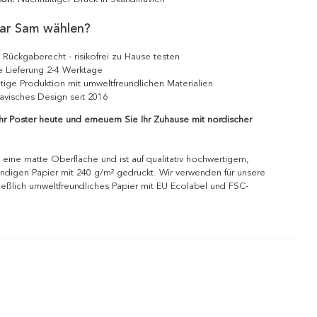
ar Sam wählen?
 Rückgaberecht - risikofrei zu Hause testen
e Lieferung 2-4 Werktage
tige Produktion mit umweltfreundlichen Materialien
avisches Design seit 2016
Ihr Poster heute und erneuern Sie Ihr Zuhause mit nordischer
 eine matte Oberfläche und ist auf qualitativ hochwertigem,
ndigen Papier mit 240 g/m² gedruckt. Wir verwenden für unsere
ießlich umweltfreundliches Papier mit EU Ecolabel und FSC-