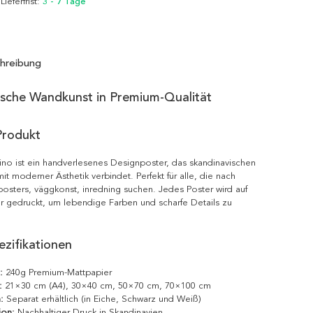
 Lieferfrist:
3 - 7 Tage
hreibung
ische Wandkunst in Premium-Qualität
Produkt
no ist ein handverlesenes Designposter, das skandinavischen
it moderner Ästhetik verbindet. Perfekt für alle, die nach
posters, väggkonst, inredning suchen. Jedes Poster wird auf
r gedruckt, um lebendige Farben und scharfe Details zu
zifikationen
:
240g Premium-Mattpapier
:
21×30 cm (A4), 30×40 cm, 50×70 cm, 70×100 cm
:
Separat erhältlich (in Eiche, Schwarz und Weiß)
ion:
Nachhaltiger Druck in Skandinavien