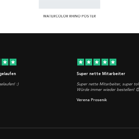
WATERCOLOR RHINO POSTER
star
star
star
star
star
star
star
 gelaufen
Super nette Mitarbeiter
elaufen! :)
Super nette Mitarbeiter, super tol
Würde immer wieder bestellen! 
Verena Prosenik