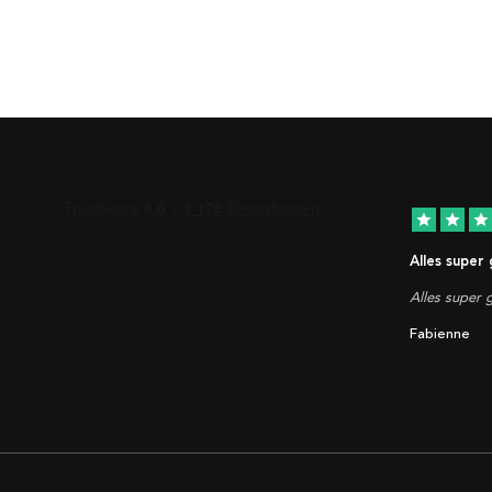
star
star
star
Alles super
Alles super g
Fabienne