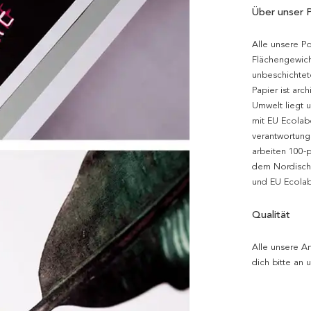
Über unser 
Alle unsere P
Flächengewich
unbeschichtet
Papier ist arc
Umwelt liegt 
mit EU Ecolabe
verantwortung
arbeiten 100-
dem Nordische
und EU Ecolabe
Qualität
Alle unsere Ar
dich bitte an