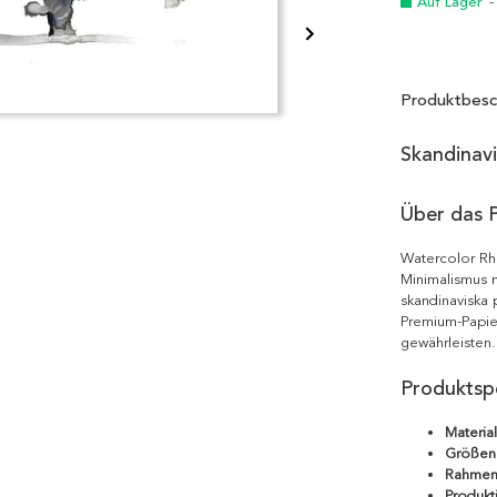
Auf Lager
-
Produktbesc
Skandinav
Über das 
Watercolor Rhi
Minimalismus m
skandinaviska 
Premium-Papie
gewährleisten.
Produktspe
Material
Größen
Rahmen
Produkt