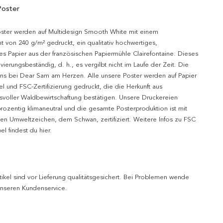
Poster
oster werden auf Multidesign Smooth White mit einem
t von 240 g/m² gedruckt, ein qualitativ hochwertiges,
es Papier aus der französischen Papiermühle Clairefontaine. Dieses
hivierungsbeständig, d. h., es vergilbt nicht im Laufe der Zeit. Die
uns bei Dear Sam am Herzen. Alle unsere Poster werden auf Papier
l und FSC-Zertifizierung gedruckt, die die Herkunft aus
svoller Waldbewirtschaftung bestätigen. Unsere Druckereien
prozentig klimaneutral und die gesamte Posterproduktion ist mit
n Umweltzeichen, dem Schwan, zertifiziert. Weitere Infos zu FSC
l findest du hier.
tikel sind vor Lieferung qualitätsgesichert. Bei Problemen wende
 unseren Kundenservice.