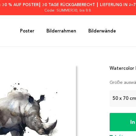
: 30 % AUF POSTER┃ 30 TAGE RÜCKGABERECHT ┃ LIEFERUNG IN 2–
Code: SUMMER30
, bis 8.8.
Poster
Bilderrahmen
Bilderwände
Watercolor 
Größe auswä
50 x 70 c
I