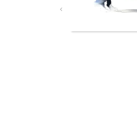
Item
1
of
2