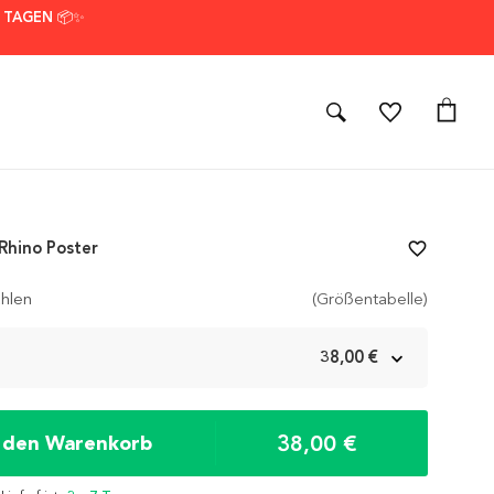
7 TAGEN 📦✨
Rhino Poster
favorite_border
hlen
(Größentabelle)
m
38,00 €
38,00 €
n den Warenkorb