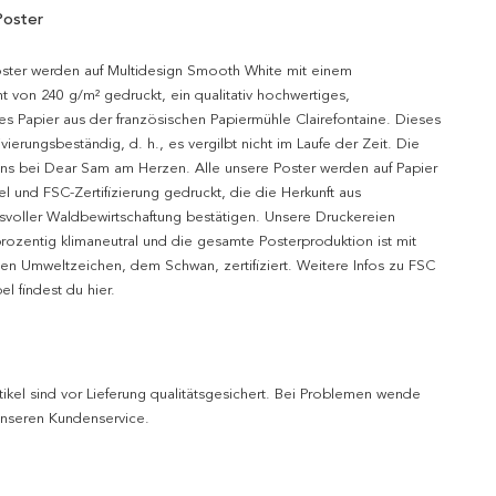
Poster
oster werden auf Multidesign Smooth White mit einem
t von 240 g/m² gedruckt, ein qualitativ hochwertiges,
es Papier aus der französischen Papiermühle Clairefontaine. Dieses
hivierungsbeständig, d. h., es vergilbt nicht im Laufe der Zeit. Die
uns bei Dear Sam am Herzen. Alle unsere Poster werden auf Papier
l und FSC-Zertifizierung gedruckt, die die Herkunft aus
svoller Waldbewirtschaftung bestätigen. Unsere Druckereien
prozentig klimaneutral und die gesamte Posterproduktion ist mit
n Umweltzeichen, dem Schwan, zertifiziert. Weitere Infos zu FSC
l findest du hier.
tikel sind vor Lieferung qualitätsgesichert. Bei Problemen wende
 unseren Kundenservice.