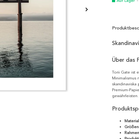
Auf Lager
-
Produktbesc
Skandinav
Über das 
Torii Gate ist
Minimalismus m
skandinaviska 
Premium-Papie
gewährleisten.
Produktspe
Material
Größen
Rahmen
Produkt