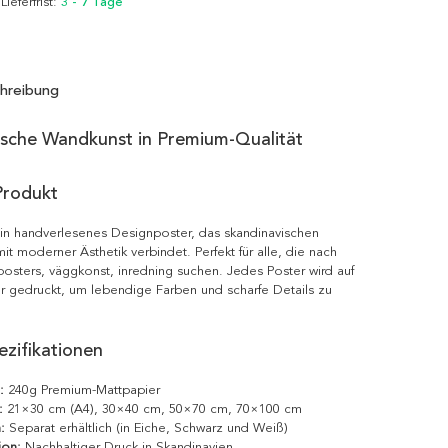
 Lieferfrist:
3 - 7 Tage
hreibung
ische Wandkunst in Premium-Qualität
Produkt
 ein handverlesenes Designposter, das skandinavischen
it moderner Ästhetik verbindet. Perfekt für alle, die nach
posters, väggkonst, inredning suchen. Jedes Poster wird auf
r gedruckt, um lebendige Farben und scharfe Details zu
zifikationen
:
240g Premium-Mattpapier
:
21×30 cm (A4), 30×40 cm, 50×70 cm, 70×100 cm
:
Separat erhältlich (in Eiche, Schwarz und Weiß)
ion:
Nachhaltiger Druck in Skandinavien