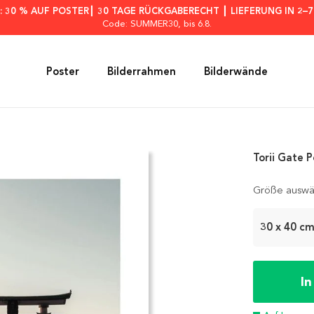
: 30 % AUF POSTER┃ 30 TAGE RÜCKGABERECHT ┃ LIEFERUNG IN 2–
Code: SUMMER30
, bis 6.8.
Poster
Bilderrahmen
Bilderwände
Torii Gate P
Größe auswä
30 x 40 c
I