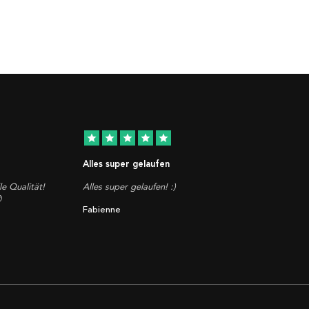
star
star
star
star
star
Alles super gelaufen
le Qualität!
Alles super gelaufen! :)

Fabienne