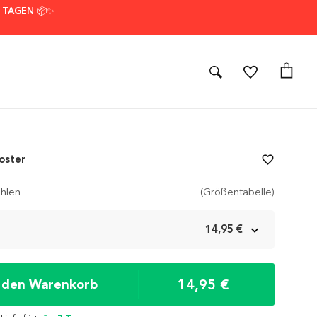
7 TAGEN 📦✨
oster
favorite_border
hlen
(Größentabelle)
m
14,95 €
14,95 €
n den Warenkorb