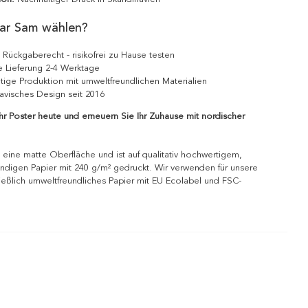
ar Sam wählen?
 Rückgaberecht - risikofrei zu Hause testen
e Lieferung 2-4 Werktage
tige Produktion mit umweltfreundlichen Materialien
avisches Design seit 2016
Ihr Poster heute und erneuern Sie Ihr Zuhause mit nordischer
 eine matte Oberfläche und ist auf qualitativ hochwertigem,
ndigen Papier mit 240 g/m² gedruckt. Wir verwenden für unsere
ießlich umweltfreundliches Papier mit EU Ecolabel und FSC-