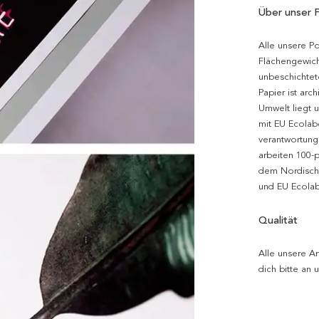
Über unser 
Alle unsere P
Flächengewich
unbeschichtet
Papier ist arc
Umwelt liegt 
mit EU Ecolabe
verantwortung
arbeiten 100-
dem Nordische
und EU Ecolabe
Qualität
Alle unsere Ar
dich bitte an