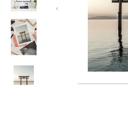
Item
1
of
4