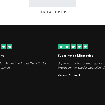
TORII GATE POSTER
star
star
star
star
star
star
star
ert
Super nette Mitarbeiter
ler Versand und tolle Qualität der
Super nette Mitarbeiter, super tol
 Rahmen
Würde immer wieder bestellen! 
Verena Prosenik