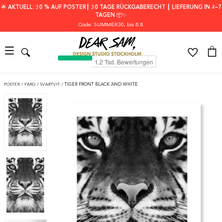
🌟 AKTUELL: 30 % AUF POSTER┃ 30 TAGE RÜCKGABERECHT ┃ LIEFERUNG IN 2–7
TAGEN 📦✨
Code: SUMMER30
, bis 8.8.
POSTER
/
FÄRG
/
SVARTVIT
/
TIGER FRONT BLACK AND WHITE