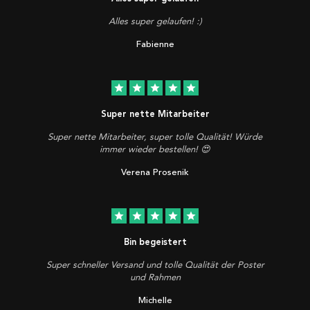
Alles super gelaufen! :)
Fabienne
star
star
star
star
star
Super nette Mitarbeiter
Super nette Mitarbeiter, super tolle Qualität! Würde
immer wieder bestellen! 😍
Verena Prosenik
star
star
star
star
star
Bin begeistert
Super schneller Versand und tolle Qualität der Poster
und Rahmen
Michelle