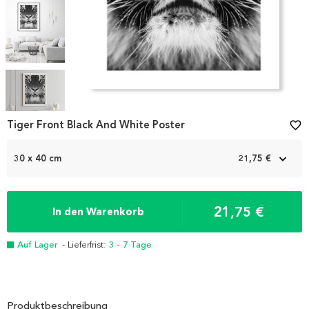
Item
1
Tiger Front Black And White Poster
favorite_border
of
5
30 x 40 cm
21,75 €
21,75 €
In den Warenkorb
Auf Lager
- Lieferfrist:
3 - 7 Tage
Produktbeschreibung