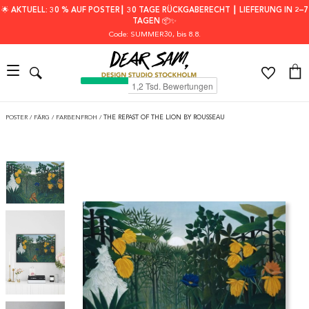
🌟 AKTUELL: 30 % AUF POSTER┃ 30 TAGE RÜCKGABERECHT ┃ LIEFERUNG IN 2–7
TAGEN 📦✨
Code: SUMMER30
, bis 8.8.
POSTER
/
FÄRG
/
FARBENFROH
/
THE REPAST OF THE LION BY ROUSSEAU