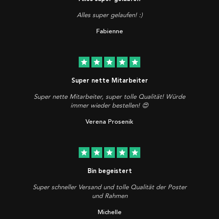
Alles super gelaufen! :)
Fabienne
star
star
star
star
star
Super nette Mitarbeiter
Super nette Mitarbeiter, super tolle Qualität! Würde
immer wieder bestellen! 😍
Verena Prosenik
star
star
star
star
star
Bin begeistert
Super schneller Versand und tolle Qualität der Poster
und Rahmen
Michelle