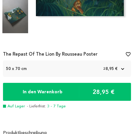
Item
The Repast Of The Lion By Rousseau Poster
favorite_border
1
of
50 x 70 cm
28,95 €
3
28,95 €
In den Warenkorb
Auf Lager
- Lieferfrist:
3 - 7 Tage
Produktbeschreibung