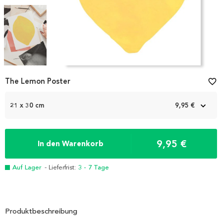
Item
The Lemon Poster
favorite_border
1
of
3
21 x 30 cm
9,95 €
9,95 €
In den Warenkorb
Auf Lager
- Lieferfrist:
3 - 7 Tage
Produktbeschreibung