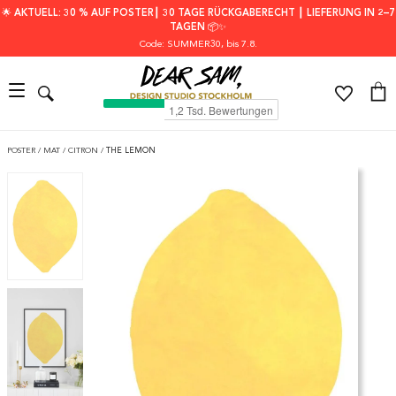
🌟 AKTUELL: 30 % AUF POSTER┃ 30 TAGE RÜCKGABERECHT ┃ LIEFERUNG IN 2–7
TAGEN 📦✨
Code: SUMMER30
, bis 7.8.
POSTER
/
MAT
/
CITRON
/
THE LEMON