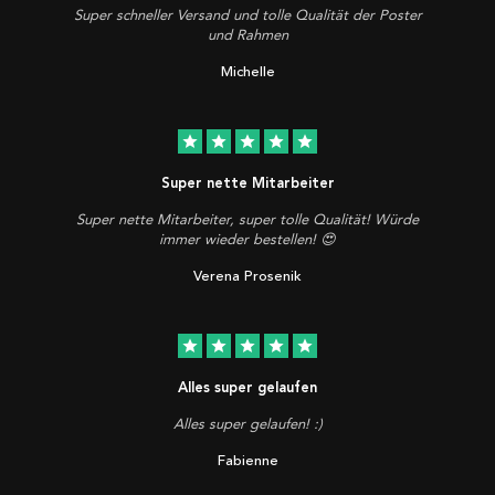
Super schneller Versand und tolle Qualität der Poster
und Rahmen
Michelle
star
star
star
star
star
Super nette Mitarbeiter
Super nette Mitarbeiter, super tolle Qualität! Würde
immer wieder bestellen! 😍
Verena Prosenik
star
star
star
star
star
Alles super gelaufen
Alles super gelaufen! :)
Fabienne