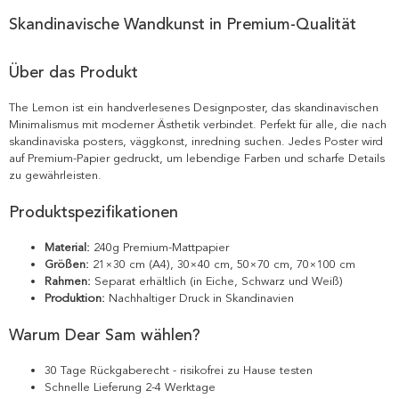
Skandinavische Wandkunst in Premium-Qualität
Über das Produkt
The Lemon ist ein handverlesenes Designposter, das skandinavischen
Minimalismus mit moderner Ästhetik verbindet. Perfekt für alle, die nach
skandinaviska posters, väggkonst, inredning suchen. Jedes Poster wird
auf Premium-Papier gedruckt, um lebendige Farben und scharfe Details
zu gewährleisten.
Produktspezifikationen
Material:
240g Premium-Mattpapier
Größen:
21×30 cm (A4), 30×40 cm, 50×70 cm, 70×100 cm
Rahmen:
Separat erhältlich (in Eiche, Schwarz und Weiß)
Produktion:
Nachhaltiger Druck in Skandinavien
Warum Dear Sam wählen?
30 Tage Rückgaberecht - risikofrei zu Hause testen
Schnelle Lieferung 2-4 Werktage