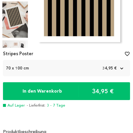
Item
Stripes Poster
favorite_border
1
of
4
70 x 100 cm
34,95 €
34,95 €
In den Warenkorb
Auf Lager
- Lieferfrist:
3 - 7 Tage
Produktbeschreibung