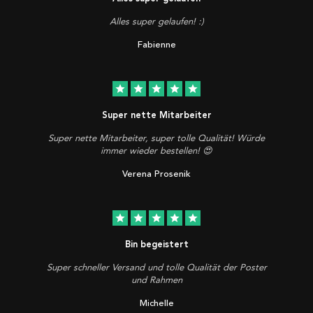
Alles super gelaufen! :)
Fabienne
star
star
star
star
star
Super nette Mitarbeiter
Super nette Mitarbeiter, super tolle Qualität! Würde
immer wieder bestellen! 😍
Verena Prosenik
star
star
star
star
star
Bin begeistert
Super schneller Versand und tolle Qualität der Poster
und Rahmen
Michelle