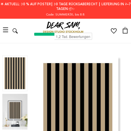
🌟 AKTUELL: 30 % AUF POSTER┃ 30 TAGE RÜCKGABERECHT ┃ LIEFERUNG IN 2–7
TAGEN 📦✨
Code: SUMMER30
, bis 8.8.