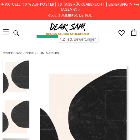
🌟 AKTUELL: 30 % AUF POSTER┃ 30 TAGE RÜCKGABERECHT ┃ LIEFERUNG IN 2–7
TAGEN 📦✨
Code: SUMMER30
, bis 10.8.
POSTER
/
FÄRG
/
BEIGE
/
STONES ABSTRACT