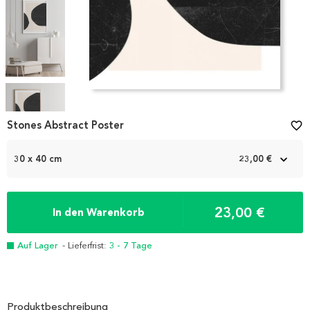
Item
1
Stones Abstract Poster
favorite_border
of
5
30 x 40 cm
23,00 €
23,00 €
In den Warenkorb
Auf Lager
- Lieferfrist:
3 - 7 Tage
Produktbeschreibung