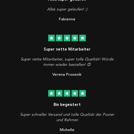
Alles super gelaufen! :)
Fabienne
star
star
star
star
star
Super nette Mitarbeiter
Super nette Mitarbeiter, super tolle Qualität! Würde
immer wieder bestellen! 😍
Verena Prosenik
star
star
star
star
star
Bin begeistert
Super schneller Versand und tolle Qualität der Poster
und Rahmen
Michelle