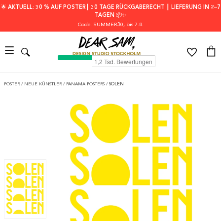
🌟 AKTUELL: 30 % AUF POSTER┃ 30 TAGE RÜCKGABERECHT ┃ LIEFERUNG IN 2–7
TAGEN 📦✨
Code: SUMMER30
, bis 7.8.
POSTER
/
NEUE KÜNSTLER
/
PANAMA POSTERS
/
SOLEN