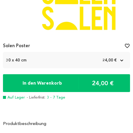
Solen Poster
favorite_border
30 x 40 cm
24,00 €
24,00 €
In den Warenkorb
Auf Lager
- Lieferfrist:
3 - 7 Tage
Produktbeschreibung