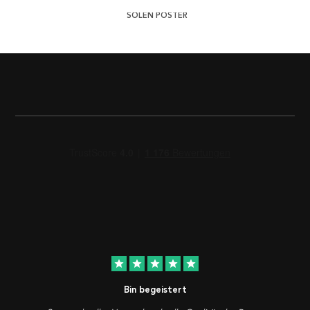
SOLEN POSTER
star
star
star
star
star
Bin begeistert