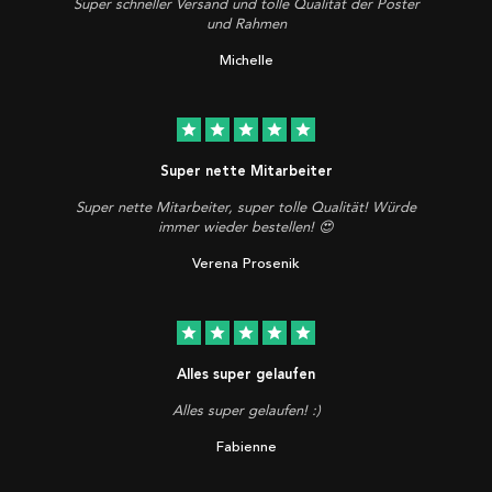
Super schneller Versand und tolle Qualität der Poster
und Rahmen
Michelle
star
star
star
star
star
Super nette Mitarbeiter
Super nette Mitarbeiter, super tolle Qualität! Würde
immer wieder bestellen! 😍
Verena Prosenik
star
star
star
star
star
Alles super gelaufen
Alles super gelaufen! :)
Fabienne