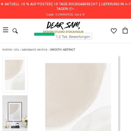
🌟 AKTUELL: 30 % AUF POSTER┃ 30 TAGE RÜCKGABERECHT ┃ LIEFERUNG IN 2–7
TAGEN 📦✨
Code: SUMMER30
, bis 6.8.
POSTER
/
STIL
/
ABSTRAKTE MOTIVE
/
SMOOTH ABSTRACT