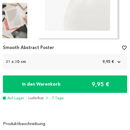
Item
Smooth Abstract Poster
favorite_border
1
of
3
21 x 30 cm
9,95 €
9,95 €
In den Warenkorb
Auf Lager
- Lieferfrist:
3 - 7 Tage
Produktbeschreibung