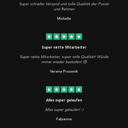
Super schneller Versand und tolle Qualität der Poster
und Rahmen
Michelle
star
star
star
star
star
Super nette Mitarbeiter
Super nette Mitarbeiter, super tolle Qualität! Würde
immer wieder bestellen! 😍
Verena Prosenik
star
star
star
star
star
Alles super gelaufen
Alles super gelaufen! :)
Fabienne