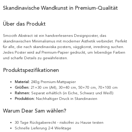
Skandinavische Wandkunst in Premium-Qualität
Über das Produkt
Smooth Abstract ist ein handverlesenes Designposter, das
skandinavischen Minimalismus mit moderner Ästhetik verbindet. Perfekt
für alle, die nach skandinaviska posters, väggkonst, inredning suchen.
Jedes Poster wird auf Premium-Papier gedruckt, um lebendige Farben
und scharfe Details zu gewährleisten.
Produktspezifikationen
Material:
240g Premium-Mattpapier
Größen:
21×30 cm (A4), 30×40 cm, 50×70 cm, 70×100 cm
Rahmen:
Separat erhältlich (in Eiche, Schwarz und Weiß)
Produktion:
Nachhaltiger Druck in Skandinavien
Warum Dear Sam wählen?
30 Tage Rückgaberecht - risikofrei zu Hause testen
Schnelle Lieferung 2-4 Werktage