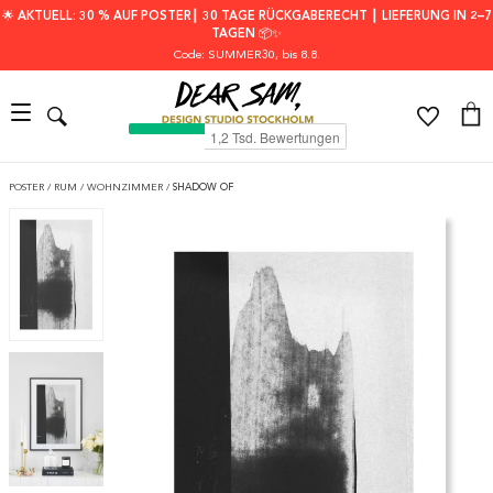
🌟 AKTUELL: 30 % AUF POSTER┃ 30 TAGE RÜCKGABERECHT ┃ LIEFERUNG IN 2–7
TAGEN 📦✨
Code: SUMMER30
, bis 8.8.
POSTER
/
RUM
/
WOHNZIMMER
/
SHADOW OF