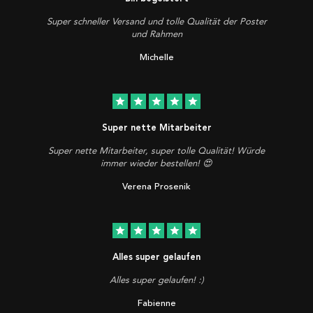
Super schneller Versand und tolle Qualität der Poster
und Rahmen
Michelle
star
star
star
star
star
Super nette Mitarbeiter
Super nette Mitarbeiter, super tolle Qualität! Würde
immer wieder bestellen! 😍
Verena Prosenik
star
star
star
star
star
Alles super gelaufen
Alles super gelaufen! :)
Fabienne