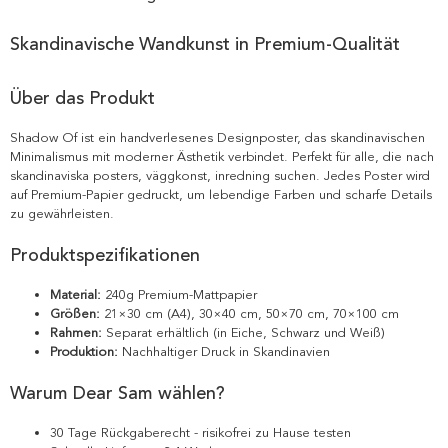
Skandinavische Wandkunst in Premium-Qualität
Über das Produkt
Shadow Of ist ein handverlesenes Designposter, das skandinavischen
Minimalismus mit moderner Ästhetik verbindet. Perfekt für alle, die nach
skandinaviska posters, väggkonst, inredning suchen. Jedes Poster wird
auf Premium-Papier gedruckt, um lebendige Farben und scharfe Details
zu gewährleisten.
Produktspezifikationen
Material:
240g Premium-Mattpapier
Größen:
21×30 cm (A4), 30×40 cm, 50×70 cm, 70×100 cm
Rahmen:
Separat erhältlich (in Eiche, Schwarz und Weiß)
Produktion:
Nachhaltiger Druck in Skandinavien
Warum Dear Sam wählen?
30 Tage Rückgaberecht - risikofrei zu Hause testen