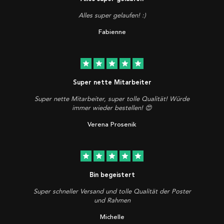
Alles super gelaufen! :)
Fabienne
star
star
star
star
star
Super nette Mitarbeiter
Super nette Mitarbeiter, super tolle Qualität! Würde
immer wieder bestellen! 😍
Verena Prosenik
star
star
star
star
star
Bin begeistert
Super schneller Versand und tolle Qualität der Poster
und Rahmen
Michelle