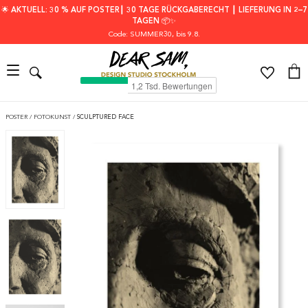
🌟 AKTUELL: 30 % AUF POSTER┃ 30 TAGE RÜCKGABERECHT ┃ LIEFERUNG IN 2–7
TAGEN 📦✨
Code: SUMMER30
, bis 9.8.
POSTER
/
FOTOKUNST
/
SCULPTURED FACE