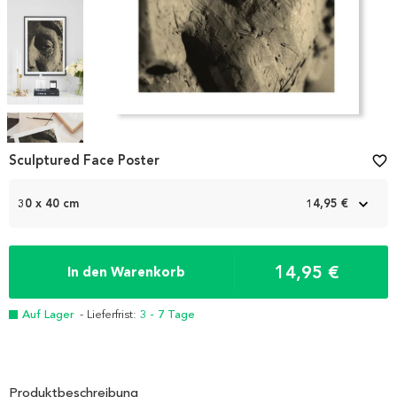
Item
1
Sculptured Face Poster
favorite_border
of
4
30 x 40 cm
14,95 €
14,95 €
In den Warenkorb
Auf Lager
- Lieferfrist:
3 - 7 Tage
Produktbeschreibung