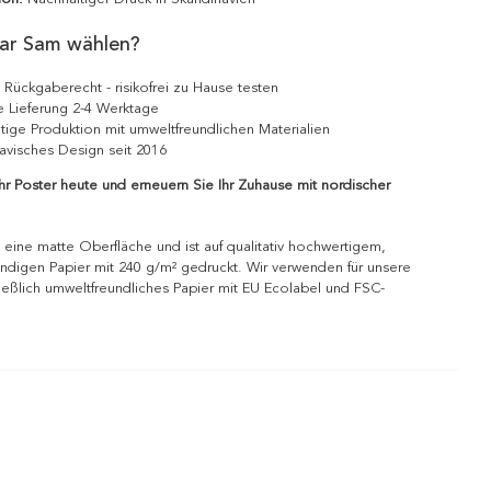
ar Sam wählen?
 Rückgaberecht - risikofrei zu Hause testen
e Lieferung 2-4 Werktage
tige Produktion mit umweltfreundlichen Materialien
avisches Design seit 2016
Ihr Poster heute und erneuern Sie Ihr Zuhause mit nordischer
 eine matte Oberfläche und ist auf qualitativ hochwertigem,
ndigen Papier mit 240 g/m² gedruckt. Wir verwenden für unsere
ießlich umweltfreundliches Papier mit EU Ecolabel und FSC-