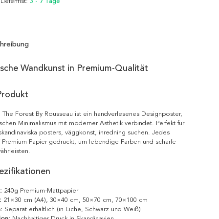
 Lieferfrist:
3 - 7 Tage
hreibung
ische Wandkunst in Premium-Qualität
Produkt
 The Forest By Rousseau ist ein handverlesenes Designposter,
schen Minimalismus mit moderner Ästhetik verbindet. Perfekt für
 skandinaviska posters, väggkonst, inredning suchen. Jedes
f Premium-Papier gedruckt, um lebendige Farben und scharfe
ährleisten.
zifikationen
:
240g Premium-Mattpapier
:
21×30 cm (A4), 30×40 cm, 50×70 cm, 70×100 cm
:
Separat erhältlich (in Eiche, Schwarz und Weiß)
ion:
Nachhaltiger Druck in Skandinavien