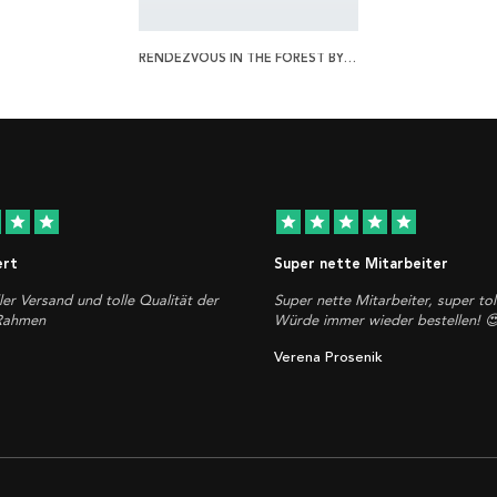
RENDEZVOUS IN THE FOREST BY ROUSSEAU POSTER
star
star
star
star
star
star
star
ert
Super nette Mitarbeiter
ler Versand und tolle Qualität der
Super nette Mitarbeiter, super tol
 Rahmen
Würde immer wieder bestellen! 
Verena Prosenik