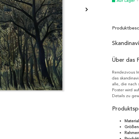
Auf Lager
-
Produktbesc
Skandinav
Über das 
Rendezvous In
das skandinavi
alle, die nach
Poster wird au
Details zu gew
Produktspe
Material
Größen
Rahmen
Produkt