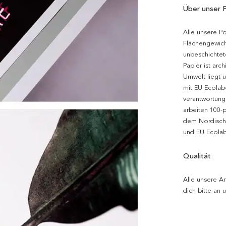
Über unser 
Alle unsere P
Flächengewich
unbeschichtet
Papier ist arc
Umwelt liegt 
mit EU Ecolabe
verantwortung
arbeiten 100-
dem Nordische
und EU Ecolabe
Qualität
Alle unsere Ar
dich bitte an