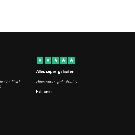
star
star
star
star
star
Alles super gelaufen
le Qualität!
Alles super gelaufen! :)

Fabienne