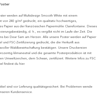
Poster
oster werden auf Multidesign Smooth White mit einem
t von 240 g/m² gedruckt, ein qualitativ hochwertiges,
es Papier aus der französischen Papiermühle Clairefontaine. Dieses
hivierungsbeständig, d. h., es vergilbt nicht im Laufe der Zeit. Die
uns bei Dear Sam am Herzen. Alle unsere Poster werden auf Papier
l und FSC-Zertifizierung gedruckt, die die Herkunft aus
svoller Waldbewirtschaftung bestätigen. Unsere Druckereien
prozentig klimaneutral und die gesamte Posterproduktion ist mit
n Umweltzeichen, dem Schwan, zertifiziert. Weitere Infos zu FSC
l findest du hier.
tikel sind vor Lieferung qualitätsgesichert. Bei Problemen wende
 unseren Kundenservice.