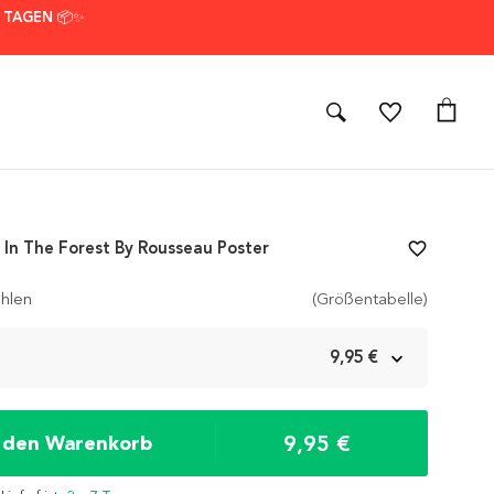
7 TAGEN 📦✨
In The Forest By Rousseau Poster
favorite_border
hlen
(Größentabelle)
m
9,95 €
9,95 €
n den Warenkorb