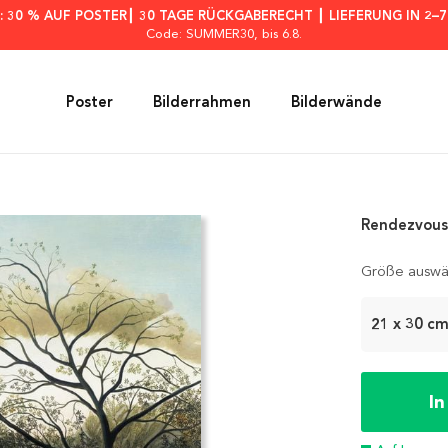
: 30 % AUF POSTER┃ 30 TAGE RÜCKGABERECHT ┃ LIEFERUNG IN 2–
Code: SUMMER30
, bis 6.8.
Poster
Bilderrahmen
Bilderwände
Rendezvous 
Größe auswä
21 x 30 c
I