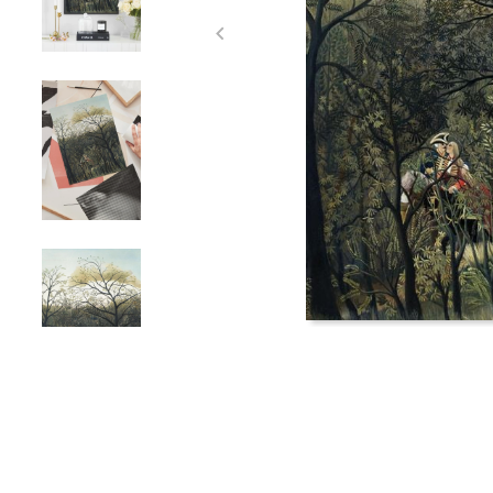
Item
1
of
4